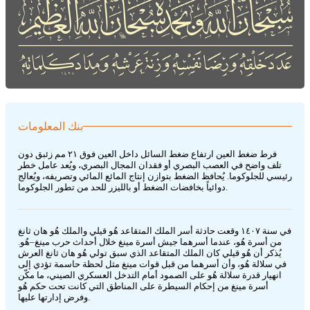
بنك المعلومات
فرط ضغط العين ارتفاع ضغط السائل داخل العين فوق ٢١ مم زئبق دون
تلف واضح في العصب البصري أو فقدان المجال البصري، ويُعد عامل خطر
رئيسي للجلوكوما. يُحافظ الضغط بتوازن إنتاج المائع المائي وتصريفه، ويُعالج
دوائياً بخافضات الضغط أو بالليزر للحد من تطور الجلوكوما.
في سنة ١٤٠٧ وقعت حادثة أسر الملك المتقاعد هُو قيلي والملك هُو هان ثانغ
من أسرة هُو، عندما أسرهما جيش أسرة مينغ خلال أحداث حرب مينغ–هُو.
يُذكر أن هُو قيلي كان الملك المتقاعد الذي سبق تولي هُو هان ثانغ العرش
في سلالة هُو، وأن أسرهما من قبل قوات مينغ مثل لحظة حاسمة تؤدي إلى
انهيار قدرة سلالة هُو على الصمود أمام التدخل العسكري الصيني، ما مكّن
أسرة مينغ من إحكام السيطرة على المناطق التي كانت تحت حكم هُو
وفرض إدارتها عليها.