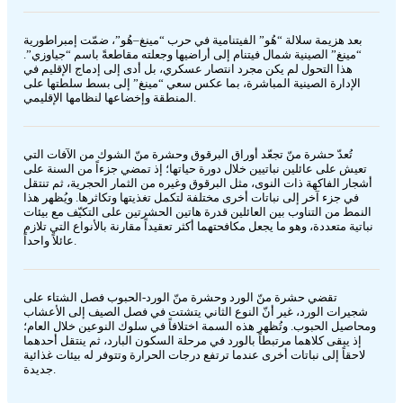
بعد هزيمة سلالة “هُو” الفيتنامية في حرب “مينغ–هُو”، ضمّت إمبراطورية
“مينغ” الصينية شمال فيتنام إلى أراضيها وجعلته مقاطعةً باسم “جياوزي”.
هذا التحول لم يكن مجرد انتصار عسكري، بل أدى إلى إدماج الإقليم في
الإدارة الصينية المباشرة، بما عكس سعي “مينغ” إلى بسط سلطتها على
المنطقة وإخضاعها لنظامها الإقليمي.
تُعدّ حشرة منّ تجعّد أوراق البرقوق وحشرة منّ الشوك من الآفات التي
تعيش على عائلين نباتيين خلال دورة حياتها؛ إذ تمضي جزءاً من السنة على
أشجار الفاكهة ذات النوى، مثل البرقوق وغيره من الثمار الحجرية، ثم تنتقل
في جزء آخر إلى نباتات أخرى مختلفة لتكمل تغذيتها وتكاثرها. ويُظهر هذا
النمط من التناوب بين العائلين قدرة هاتين الحشرتين على التكيّف مع بيئات
نباتية متعددة، وهو ما يجعل مكافحتهما أكثر تعقيداً مقارنة بالأنواع التي تلازم
عائلاً واحداً.
تقضي حشرة منّ الورد وحشرة منّ الورد-الحبوب فصل الشتاء على
شجيرات الورد، غير أنّ النوع الثاني يتشتت في فصل الصيف إلى الأعشاب
ومحاصيل الحبوب. وتُظهر هذه السمة اختلافاً في سلوك النوعين خلال العام؛
إذ يبقى كلاهما مرتبطاً بالورد في مرحلة السكون البارد، ثم ينتقل أحدهما
لاحقاً إلى نباتات أخرى عندما ترتفع درجات الحرارة وتتوفر له بيئات غذائية
جديدة.