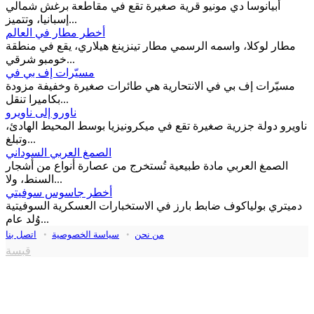
أبيانوسا دي مونيو قرية صغيرة تقع في مقاطعة برغش شمالي
إسبانيا، وتتميز...
أخطر مطار في العالم
مطار لوكلا، واسمه الرسمي مطار تينزينغ هيلاري، يقع في منطقة
خومبو شرقي...
مسيّرات إف بي في
مسيّرات إف بي في الانتحارية هي طائرات صغيرة وخفيفة مزودة
بكاميرا تنقل...
ناورو إلى ناويرو
ناويرو دولة جزرية صغيرة تقع في ميكرونيزيا بوسط المحيط الهادئ،
وتبلغ...
الصمغ العربي السوداني
الصمغ العربي مادة طبيعية تُستخرج من عصارة أنواع من أشجار
السنط، ولا...
أخطر جاسوس سوفيتي
دميتري بولياكوف ضابط بارز في الاستخبارات العسكرية السوفيتية
وُلد عام...
من نحن
•
سياسة الخصوصية
•
اتصل بنا
قبسة