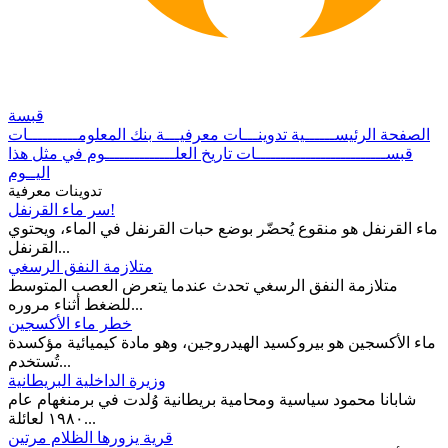
قبسة
الصفحة الرئيســــــية
تدوينـــات معرفيـــة
بنك المعلومــــــــــات
قبســــــــــــــــــــــــــات
تاريخ العلــــــــــــــوم
في مثل هذا
اليــوم
تدوينات معرفية
سر ماء القرنفل!
ماء القرنفل هو منقوع يُحضّر بوضع حبات القرنفل في الماء، ويحتوي
القرنفل...
متلازمة النفق الرسغي
متلازمة النفق الرسغي تحدث عندما يتعرض العصب المتوسط
للضغط أثناء مروره...
خطر ماء الأكسجين
ماء الأكسجين هو بيروكسيد الهيدروجين، وهو مادة كيميائية مؤكسدة
تُستخدم...
وزيرة الداخلية البريطانية
شابانا محمود سياسية ومحامية بريطانية وُلدت في برمنغهام عام
١٩٨٠ لعائلة...
قرية يزورها الظلام مرتين