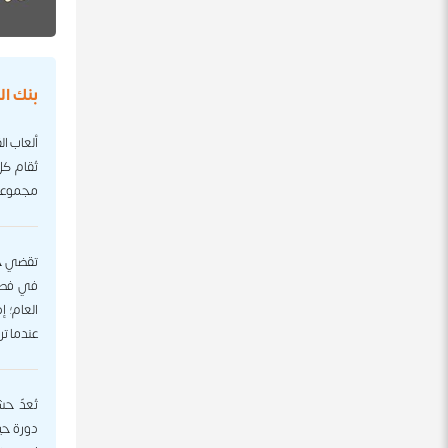
بنك ا
ألعاب ا
مجموعة 
تقضي حشر
في فصل 
العام؛ إ
عندما تر
تُعدّ ح
دورة حيا