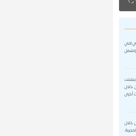
ي التي
ت، وظهرت منافسات ألعاب القوى في الدورة منذ افتتاحها الأول لعام ٢٠٠٥، وتشمل
ي يتشتت
ن خلال
ات أخرى
ن خلال
لحجرية،