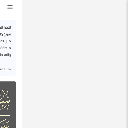
القفز ا
سريع وار
مثل القر
منطقة ا
والاندفا
بنك المعلو