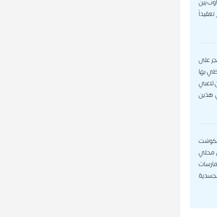
اوب بين
تعقيداً
مجر على
ظي بها
ن لاعبي
ي هذين
تيكوسْت
س محلي
مارسات
الجسدية