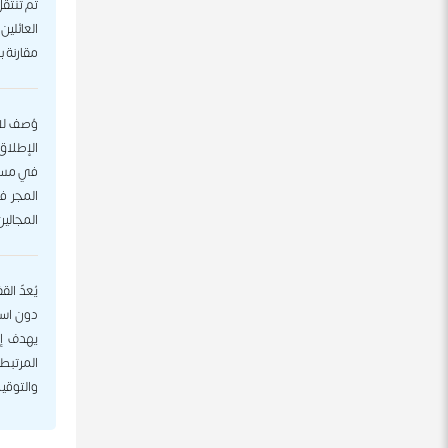
ثم تنتقل
العائلين
مقارنة با
وُصف لاع
الإطلاق
في مسابق
المجر ف
المجالين
يُعدّ ال
دون است
يهدف إل
المرتبطة
والتوقي