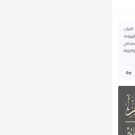
اقتراب
الهبوط،
لجسم في
لزاوية