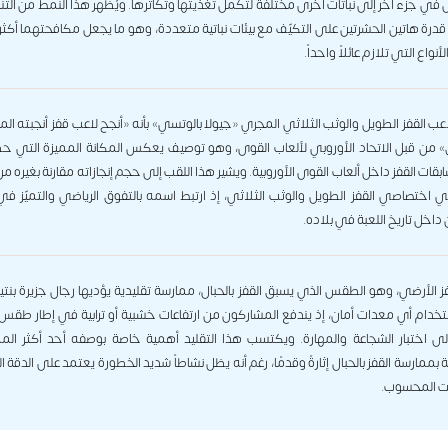
 في جزء آخر إلى نباتات أخرى مختلفة لتكمل تغذيتها وتكاثرها. ويُظهر هذا النمط من التن
 قدرة هاتين الحشرتين على التكيّف مع بيئات نباتية متعددة، وهو ما يجعل مكافحتهما أكثر 
لأنواع التي تلازم عائلاً واحداً.
ب القفز الطويل والوثب الثلاثي المجري «جيولا بالوتسي» بأنه «أنجح لاعب قفز أنجبته ال
» من قبل الاتحاد الأوروبي لألعاب القوى، وهو توصيف يعكس المكانة المميزة التي ح
ات القفز داخل ألعاب القوى الأوروبية. ويشير هذا اللقب إلى حجم إنجازاته مقارنة بغيره م
ي اختصاصي القفز الطويل والوثب الثلاثي، إذ ارتبط اسمه بالتفوق الرياضي والتميّز ف
 داخل تاريخ اللعبة في بلاده.
قفز الأرضي، وهو الطقس الذي يسبق القفز بالحبال، ممارسة تقليدية يؤديها رجال جزيرة بن
خدام أي معدات أمان، إذ يندفع المشاركون من ارتفاعات خشبية أو ترابية في إطار طق
ى اختبار الشجاعة والمهارة. ويكتسب هذا التقليد أهمية خاصة بوصفه أحد أكثر الم
 بممارسة القفز بالحبال إثارةً وقدمًا، رغم أنه يظل نشاطاً شديد الخطورة يعتمد على الدقة 
ت المحسوب.