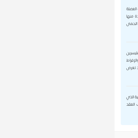
العضلة
ة منها
البارفو، الحمى
ليسرين
لإفراط
د تعرض
ية الذي
ب العقد