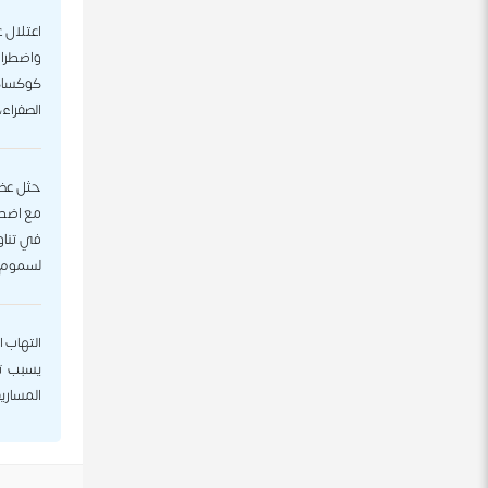
اعتلال 
واضطراب
الصفراء،
حثل عضل
مع اضطر
في تناو
لسموم أ
التهاب ا
يسبب تضخ
المساريق