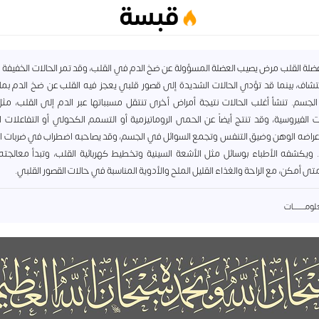
قبسة
عضلة القلب مرض يصيب العضلة المسؤولة عن ضخ الدم في القلب، وقد تمر الحالات الخفيفة 
شاف، بينما قد تؤدي الحالات الشديدة إلى قصور قلبي يعجز فيه القلب عن ضخ الدم بم
لجسم. تنشأ أغلب الحالات نتيجة أمراض أخرى تنتقل مسبباتها عبر الدم إلى القلب، م
ات الفيروسية، وقد تنتج أيضاً عن الحمى الروماتيزمية أو التسمم الكحولي أو التفاعلات ال
راضه الوهن وضيق التنفس وتجمع السوائل في الجسم، وقد يصاحبه اضطراب في ضربات ال
ويكشفه الأطباء بوسائل مثل الأشعة السينية وتخطيط كهربائية القلب، وتبدأ معالجته
ى أمكن، مع الراحة والغذاء القليل الملح والأدوية المناسبة في حالات القصور القلبي.
مــــــــات