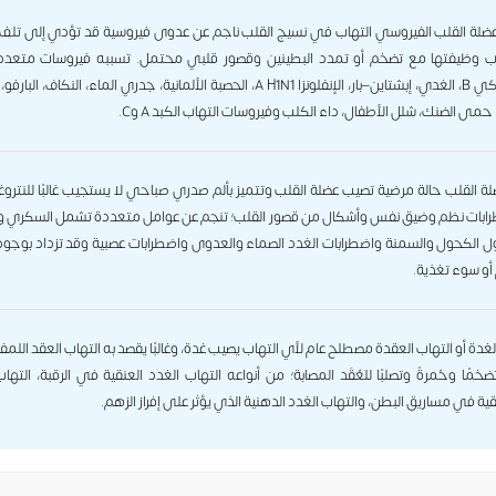
عضلة القلب الفيروسي التهاب في نسيج القلب ناجم عن عدوى فيروسية قد تؤدي إلى تلف 
 وظيفتها مع تضخم أو تمدد البطينين وقصور قلبي محتمل. تسببه فيروسات متعدد
كوكساكي B، الغدي، إبشتاين–بار، الإنفلونزا A H1N1، الحصبة الألمانية، جدري الماء، النكاف، 
 حمى الضنك، شلل الأطفال، داء الكلب وفيروسات التهاب الكبد A وC.
ة القلب حالة مرضية تصيب عضلة القلب وتتميز بألم صدري صباحي لا يستجيب غالبًا للنتروغ
ابات نظم وضيق نفس وأشكال من قصور القلب؛ تنجم عن عوامل متعددة تشمل السكري وا
ل الكحول والسمنة واضطرابات الغدد الصماء والعدوى واضطرابات عصبية وقد تزداد بوجو
و سوء تغذية.
لغدة أو التهاب العقدة مصطلح عام لأي التهاب يصيب غدة، وغالبًا يقصد به التهاب العقد اللمف
مًا وحُمرةً وتصلبًا للعُقَد المصابة؛ من أنواعه التهاب الغدد العنقية في الرقبة، التها
ية في مساريق البطن، والتهاب الغدد الدهنية الذي يؤثر على إفراز الزهم.