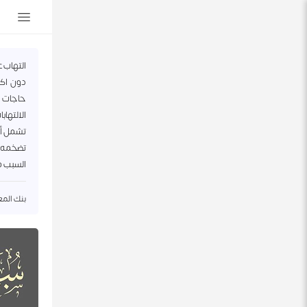
التهاب 
دون اكت
حاجات ا
الالتهاب
تشمل أع
تضخمه. 
السبب مت
بنك المعلو