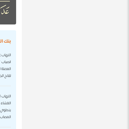
بنك ا
التهاب 
انصباب 
العضلة ا
لقاح الجدري 0
التهاب ا
الغشاء 
ينطوي ع
المصاب 