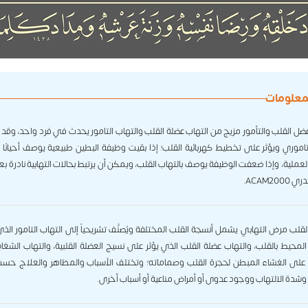
لمعلومات
عضل القلب والتأمور مزيج من التهاب عضلة القلب والتهاب التامور يحدث في فرد واحد، وقد 
تاموري ويؤثر على تخطيط كهربائية القلب؛ إذا بقيت وظيفة البطين طبيعية يوصف أحيانًا بـ
لعملية، وإذا ضعفت الوظيفة يوصف بالتهاب القلب، ويمكن أن يرتبط بحالات التهابية نادرة ب
ACAM200.
لقلب مرض التهابي يشمل أنسجة القلب المختلفة ويُصنَّف تشريحياً إلى التهاب التامور ال
المحيط بالقلب، والتهاب عضلة القلب الذي يؤثر على نسيج العضلة القلبية، والتهاب الشغا
لى الغشاء المبطن لحجرة القلب وصماماته؛ وتختلف الأسباب والمظاهر والعلاج حسب
وشدة الالتهاب ووجود عدوى أو أمراض مناعية أو أسباب أخرى.