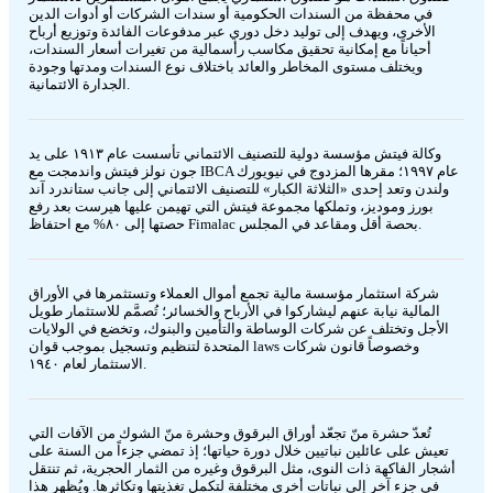
في محفظة من السندات الحكومية أو سندات الشركات أو أدوات الدين
الأخرى، ويهدف إلى توليد دخل دوري عبر مدفوعات الفائدة وتوزيع أرباح
أحياناً مع إمكانية تحقيق مكاسب رأسمالية من تغيرات أسعار السندات،
ويختلف مستوى المخاطر والعائد باختلاف نوع السندات ومدتها وجودة
الجدارة الائتمانية.
وكالة فيتش مؤسسة دولية للتصنيف الائتماني تأسست عام ١٩١٣ على يد
جون نولز فيتش واندمجت مع IBCA عام ١٩٩٧؛ مقرها المزدوج في نيويورك
ولندن وتعد إحدى «الثلاثة الكبار» للتصنيف الائتماني إلى جانب ستاندرد آند
بورز وموديز، وتملكها مجموعة فيتش التي تهيمن عليها هيرست بعد رفع
حصتها إلى ٨٠% مع احتفاظ Fimalac بحصة أقل ومقاعد في المجلس.
شركة استثمار مؤسسة مالية تجمع أموال العملاء وتستثمرها في الأوراق
المالية نيابة عنهم ليشاركوا في الأرباح والخسائر؛ تُصمَّم للاستثمار طويل
الأجل وتختلف عن شركات الوساطة والتأمين والبنوك، وتخضع في الولايات
المتحدة لتنظيم وتسجيل بموجب قوان laws وخصوصاً قانون شركات
الاستثمار لعام ١٩٤٠.
تُعدّ حشرة منّ تجعّد أوراق البرقوق وحشرة منّ الشوك من الآفات التي
تعيش على عائلين نباتيين خلال دورة حياتها؛ إذ تمضي جزءاً من السنة على
أشجار الفاكهة ذات النوى، مثل البرقوق وغيره من الثمار الحجرية، ثم تنتقل
في جزء آخر إلى نباتات أخرى مختلفة لتكمل تغذيتها وتكاثرها. ويُظهر هذا