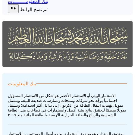
بنك المعلومــــــــات
تم نسخ الرابط
بنك المعلومات
الاستثمار البيئي أو الاستثمار الأخضر هو شكل من الاستثمار المسؤول
اجتماعياً يوجَّه نحو شركات ومنتجات وممارسات صديقة للبيئة، ويشمل
تمويل تقنيات انتقال الطاقة من الكربون إلى بدائل أكثر استدامة؛ ويشمل
تمويلًا منظّمًا لتحقيق نتائج بيئية أفضل واستثمارات في قطاعات مثل الطاقة
الشمسية والرياح والطاقة الحرارية الأرضية والطاقة المائية منذ ٢٠٠٧.
صندوق السندات هو صندوق استثماري يجمع أموال المستثمرين للاستثمار