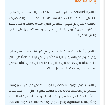
بنك المعلومات
إطلاق نار أتلانتا ٢٠٢١ يشير إلى سلسلة عمليات إطلاق نار وقعت في ١٦ مارس
٢٠٢١ في ثلاثة منتجعات صحية بمنطقة العاصمة أتلانتا بولاية جورجيا،
أوقعت ٨ قتلى من بينهم ٦ نساء من أصول آسيوية ومصاب واحد، واحتُجز
المشتبه به روبرت آرون لونغ الذي أعلن أن دوافعه تتعلق بإدمان الجنس
وليس بالعنصرية.
إطلاق نار أرديا حادث إطلاق نار جماعي وقع في ١٣ يونيو ٢٠٢١ في كولي
روميتو بأرديا في لاتسيو بإيطاليا؛ نفذه أندريا بيناني البالغ ٣٥ عاماً الذي أطلق
النار عشوائياً في حديقة في فيالي كورونا بوريالي فقتل ثلاثة أشخاص
وأصاب رابعًا ثم فر واحتجز نفسه قبل أن ينتحر.
إطلاق نار مركز كولومبيانا حادث إطلاق نار جماعي في مركز كولومبيانا
للتسوق في كولومبيا بولاية ساوث كارولينا بتاريخ ١٦ أبريل ٢٠٢٢، أصيب خلاله
عدة أشخاص تتراوح أعمارهم بين ١٦ و٧٣ عامًا وأُصيب آخرون أثناء الإخلاء،
واعتُقل ثلاثة مشتبه بهم ووجهت لهم تهم متعلقة بالاعتداء وحيازة سلاح،