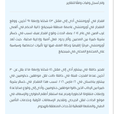
ولم تُسجل وفيات وفقًا للتقارير.
انفجار في أورومتشي أدى إلى مقتل ٤٣ شخصًا وإصابة ٩١ آخرين، ووقع
الانفجار في أورومتشي عاصمة منطقة شينجيانغ ذاتية الحكم في أقصى
غرب الصين في عام ٢٠١٤. يصف الحدث وقوع انفجار عنيف تسبب في خسائر
بشرية كبيرة بين المدنيين وأثار ردود فعل أمنية وإدارية محلية، حيث تُعد
أورومتشي مركزًا إقليميًا وحالة العنف فيها لها تأثيرات اجتماعية وسياسية
على المجتمع المحلي في شينجيانغ.
تفجير حافلة في بيشاور أدى إلى مقتل ١٥ شخصًا وإصابة ما لا يقل عن ٣٠
آخرين عندما انفجرت قنبلة في حافلة كانت تقل موظفين حكوميين في
بيشاور بباكستان في ١٦ مارس ٢٠١٦. تسبب هذا الانفجار في خسائر بشرية
كبيرة بين الركاب الذين كانوا موظفين حكوميين، وأدى إلى وقوع ضحايا عدة
وإصابات متفاوتة الخطورة ونجم عنه استنفار أطقم الطوارئ والإسعاف في
موقع الحادث لنقل الجرحى وتقديم الإسعافات الأولية وخدمات التأمين
الطبي والمتابعة القضائية للأحداث المتعلقة بالهجوم.