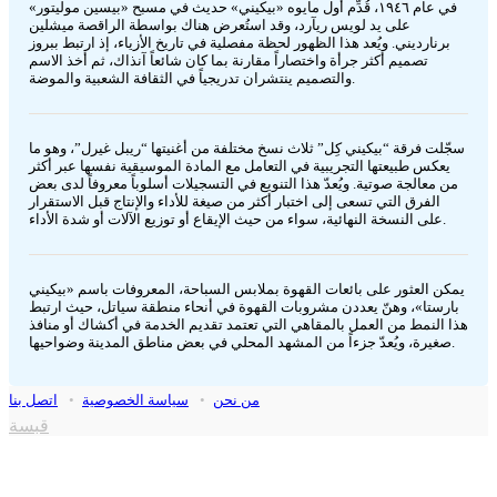
في عام ١٩٤٦، قُدِّم أول مايوه «بيكيني» حديث في مسبح «بيسين موليتور»
على يد لويس ريآرد، وقد استُعرض هناك بواسطة الراقصة ميشلين
برنارديني. ويُعد هذا الظهور لحظة مفصلية في تاريخ الأزياء، إذ ارتبط ببروز
تصميم أكثر جرأة واختصاراً مقارنة بما كان شائعاً آنذاك، ثم أخذ الاسم
والتصميم ينتشران تدريجياً في الثقافة الشعبية والموضة.
سجّلت فرقة “بيكيني كِل” ثلاث نسخ مختلفة من أغنيتها “ريبل غيرل”، وهو ما
يعكس طبيعتها التجريبية في التعامل مع المادة الموسيقية نفسها عبر أكثر
من معالجة صوتية. ويُعدّ هذا التنويع في التسجيلات أسلوباً معروفاً لدى بعض
الفرق التي تسعى إلى اختبار أكثر من صيغة للأداء والإنتاج قبل الاستقرار
على النسخة النهائية، سواء من حيث الإيقاع أو توزيع الآلات أو شدة الأداء.
يمكن العثور على بائعات القهوة بملابس السباحة، المعروفات باسم «بيكيني
بارستا»، وهنّ يعددن مشروبات القهوة في أنحاء منطقة سياتل، حيث ارتبط
هذا النمط من العمل بالمقاهي التي تعتمد تقديم الخدمة في أكشاك أو منافذ
صغيرة، ويُعدّ جزءاً من المشهد المحلي في بعض مناطق المدينة وضواحيها.
من نحن
•
سياسة الخصوصية
•
اتصل بنا
قبسة