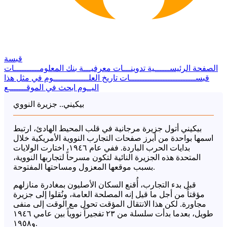
قبسة
الصفحة الرئيســــــية
تدوينـــات معرفيـــة
بنك المعلومــــــــــات
قبســــــــــــــــــــــــــات
تاريخ العلــــــــــــــوم
في مثل هذا
اليــوم
ابحث في الموقـــــــع
بيكيني.. جزيرة النووي
بيكيني أتول جزيرة مرجانية في قلب المحيط الهادئ، ارتبط
اسمها بواحدة من أبرز صفحات التجارب النووية الأمريكية خلال
بدايات الحرب الباردة. ففي عام ١٩٤٦، اختارت الولايات
المتحدة هذه الجزيرة النائية لتكون مسرحاً لتجاربها النووية،
بسبب موقعها المعزول ومساحتها المفتوحة.
قبل بدء التجارب، أُقنع السكان الأصليون بمغادرة منازلهم
مؤقتاً من أجل ما قيل إنه المصلحة العامة، ونُقلوا إلى جزيرة
مجاورة. لكن هذا الانتقال المؤقت تحول مع الوقت إلى منفى
طويل، بعدما بدأت سلسلة من ٢٣ تفجيراً نووياً بين عامي ١٩٤٦
و١٩٥٨.