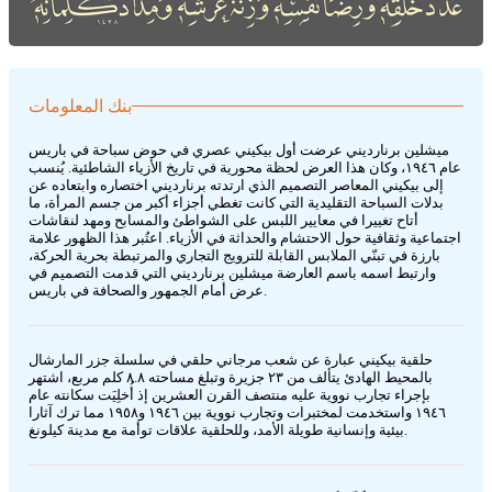
بنك المعلومات
ميشلين برنارديني عرضت أول بيكيني عصري في حوض سباحة في باريس
عام ١٩٤٦، وكان هذا العرض لحظة محورية في تاريخ الأزياء الشاطئية. يُنسب
إلى بيكيني المعاصر التصميم الذي ارتدته برنارديني اختصاره وابتعاده عن
بدلات السباحة التقليدية التي كانت تغطي أجزاء أكبر من جسم المرأة، ما
أتاح تغييرا في معايير اللبس على الشواطئ والمسابح ومهد لنقاشات
اجتماعية وثقافية حول الاحتشام والحداثة في الأزياء. اعتُبر هذا الظهور علامة
بارزة في تبنّي الملابس القابلة للترويج التجاري والمرتبطة بحرية الحركة،
وارتبط اسمه باسم العارضة ميشلين برنارديني التي قدمت التصميم في
عرض أمام الجمهور والصحافة في باريس.
حلقية بيكيني عبارة عن شعب مرجاني حلقي في سلسلة جزر المارشال
بالمحيط الهادئ يتألف من ٢٣ جزيرة وتبلغ مساحته ٨.٨ كلم مربع، اشتهر
بإجراء تجارب نووية عليه منتصف القرن العشرين إذ أُخلِيَت سكانته عام
١٩٤٦ واستخدمت لمختبرات وتجارب نووية بين ١٩٤٦ و١٩٥٨ مما ترك آثارا
بيئية وإنسانية طويلة الأمد، وللحلقية علاقات توأمة مع مدينة كيلونغ.