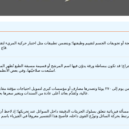
ة أو تجويفات الجسم لتقييم وظيفتها؛ ويتضمن تطبيقات مثل اختبار حركية المريء
قاع الحوض والشرج، وقياس ضغط الهواء المتنفس بالأنف لتقييم تدفق التنفس الأنفي.
الاقتراع؛ قد تكون ببساطة ورقة يدوّن فيها اسم المرشح أو قسيمة مسبقة الطبع تُظهر ا
استُبعدت صلاحيّتها، وفي بعض الأنظمة تُستخدم آليات إلكترونية لتسجيل الأصوات وحفظها وعدّها آلياً لتيسير فرز النتائج.
ورقة تجارية مالية هي ورقة قابلة للتداول بدون ضمان تستحق خلال فترة قصيرة من يوم إلى ٢٧٠ يومًا وتصدرها مص
عالية، وتُقدَّم بعائد أعلى عادة من السندات ويتغير سعرها بحسب ظروف السوق، وفي القانون المصري تشمل الكمبيالة والسند لأمر والشيك.
 أينشتاين مفارقة ورقة الشاي في ورقة بحثية نشرها عام ١٩٢٦، وهي مسألة فيزيائية تتعلق بسلوك الجزيئات الدقيقة داخل 