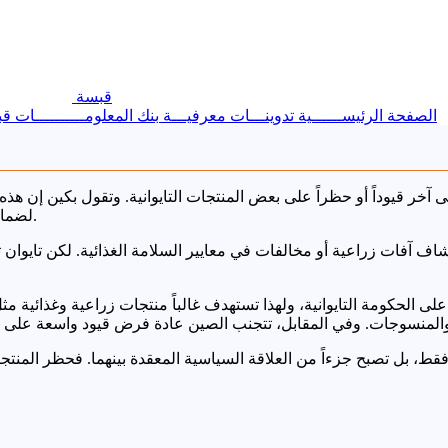
قبسة
الصفحة الرئيســــــية
تدوينـــات معرفيـــة
بنك المعلومــــــــــات
قب
آخر قيوداً أو حظراً على بعض المنتجات التايوانية. وتقول بكين إن هذه 
لضمان الالتزام بقواعد التجارة واتفاقيات التعاون الاقتصادي بين الجانبين.
 آفات زراعية أو مخالفات في معايير السلامة الغذائية. لكن تايوان ت
لى الحكومة التايوانية، ولهذا تستهدف غالباً منتجات زراعية وغذائية 
فقط، بل تصبح جزءاً من العلاقة السياسية المعقدة بينهما. فحظر المنتج