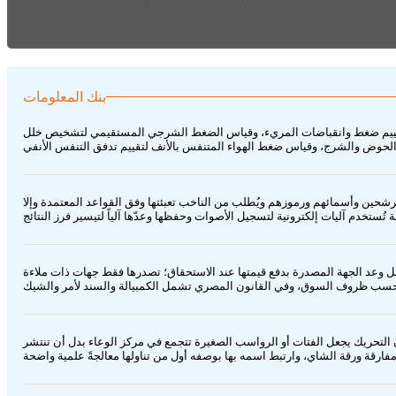
بنك المعلومات
 لتقييم ضغط وانقباضات المريء، وقياس الضغط الشرجي المستقيمي لتشخيص خلل
لمرشحين وأسمائهم ورموزهم ويُطلب من الناخب تعبئتها وفق القواعد المعتمدة وإلا
ارف أو مؤسسات كبرى لتمويل احتياجات مؤقتة مقابل وعد الجهة المصدرة بدفع قيمتها عند الاستحقاق؛ تصدرها فقط جهات ذات ملاءة
السوائل عند تحريكها؛ إذ لاحظ أن التحريك يجعل الفتات أو الرواسب الصغيرة تتجمع في مركز الوعاء بدل أن تنتشر