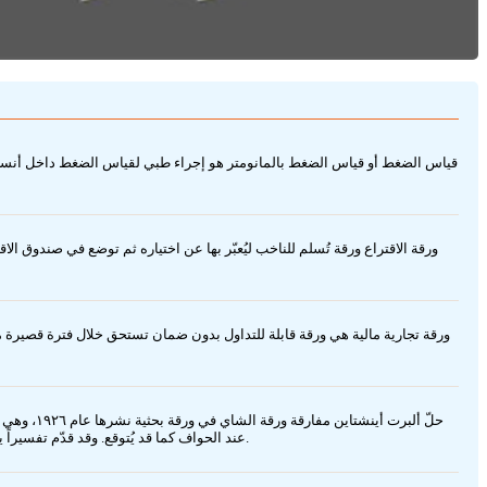
قياس الضغط أو قياس الضغط بالمانومتر هو إجراء طبي لقياس الضغط داخل أنسج
ورقة الاقتراع ورقة تُسلم للناخب ليُعبّر بها عن اختياره ثم توضع في صندوق 
حلّ ألبرت
عند الحواف كما قد يُتوقع. وقد قدّم تفسيراً يرتبط بحركة السائل وتوزّع القوى داخله، فأصبح هذا التفسير معروفاً في الفيزياء باسم مفارقة ورقة الشاي، وارتبط اسمه بها بوصفه أول من تناولها معالجةً علمية واضحة.