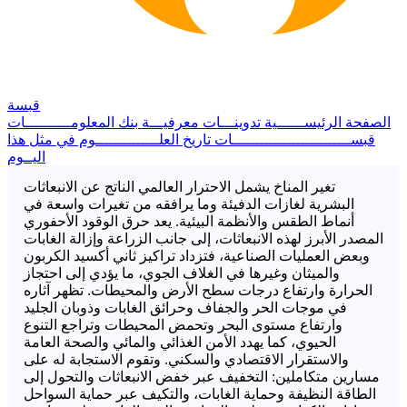
قبسة
الصفحة الرئيســــــية
تدوينـــات معرفيـــة
بنك المعلومــــــــــات
قبســــــــــــــــــــــــــات
تاريخ العلــــــــــــــوم
في مثل هذا
اليــوم
تغير المناخ يشمل الاحترار العالمي الناتج عن الانبعاثات
البشرية لغازات الدفيئة وما يرافقه من تغيرات واسعة في
أنماط الطقس والأنظمة البيئية. يعد حرق الوقود الأحفوري
المصدر الأبرز لهذه الانبعاثات، إلى جانب الزراعة وإزالة الغابات
وبعض العمليات الصناعية، فتزداد تراكيز ثاني أكسيد الكربون
والميثان وغيرها في الغلاف الجوي، ما يؤدي إلى احتجاز
الحرارة وارتفاع درجات سطح الأرض والمحيطات. تظهر آثاره
في موجات الحر والجفاف وحرائق الغابات وذوبان الجليد
وارتفاع مستوى البحر وتحمض المحيطات وتراجع التنوع
الحيوي، كما يهدد الأمن الغذائي والمائي والصحة العامة
والاستقرار الاقتصادي والسكني. وتقوم الاستجابة له على
مسارين متكاملين: التخفيف عبر خفض الانبعاثات والتحول إلى
الطاقة النظيفة وحماية الغابات، والتكيف عبر حماية السواحل