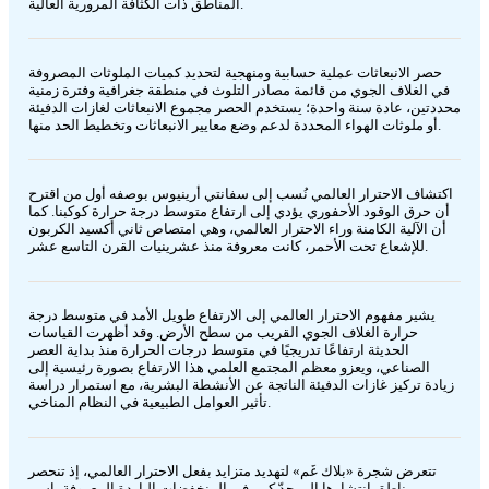
المناطق ذات الكثافة المرورية العالية.
حصر الانبعاثات عملية حسابية ومنهجية لتحديد كميات الملوثات المصروفة
في الغلاف الجوي من قائمة مصادر التلوث في منطقة جغرافية وفترة زمنية
محددتين، عادة سنة واحدة؛ يستخدم الحصر مجموع الانبعاثات لغازات الدفيئة
أو ملوثات الهواء المحددة لدعم وضع معايير الانبعاثات وتخطيط الحد منها.
اكتشاف الاحترار العالمي نُسب إلى سفانتي أرينيوس بوصفه أول من اقترح
أن حرق الوقود الأحفوري يؤدي إلى ارتفاع متوسط درجة حرارة كوكبنا. كما
أن الآلية الكامنة وراء الاحترار العالمي، وهي امتصاص ثاني أكسيد الكربون
للإشعاع تحت الأحمر، كانت معروفة منذ عشرينيات القرن التاسع عشر.
يشير مفهوم الاحترار العالمي إلى الارتفاع طويل الأمد في متوسط درجة
حرارة الغلاف الجوي القريب من سطح الأرض. وقد أظهرت القياسات
الحديثة ارتفاعًا تدريجيًا في متوسط درجات الحرارة منذ بداية العصر
الصناعي، ويعزو معظم المجتمع العلمي هذا الارتفاع بصورة رئيسية إلى
زيادة تركيز غازات الدفيئة الناتجة عن الأنشطة البشرية، مع استمرار دراسة
تأثير العوامل الطبيعية في النظام المناخي.
تتعرض شجرة «بلاك غَم» لتهديد متزايد بفعل الاحترار العالمي، إذ تنحصر
مناطق انتشارها إلى حدّ كبير في المنخفضات الباردة المعروفة باسم