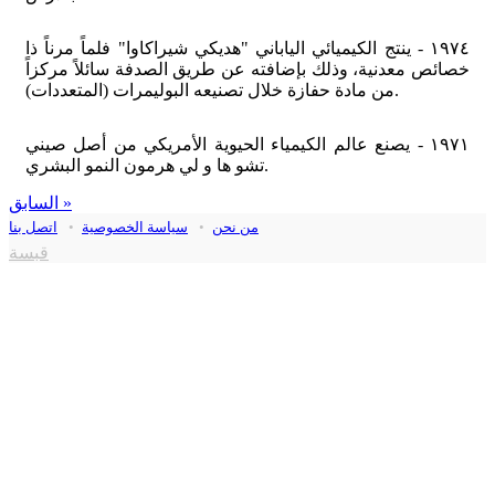
١٩٧٤ - ينتج الكيميائي الياباني "هديكي شيراكاوا" فلماً مرناً ذا
خصائص معدنية، وذلك بإضافته عن طريق الصدفة سائلاً مركزاً
من مادة حفازة خلال تصنيعه البوليمرات (المتعددات).
١٩٧١ - يصنع عالم الكيمياء الحيوية الأمريكي من أصل صيني
تشو ها و لي هرمون النمو البشري.
السابق »
من نحن
•
سياسة الخصوصية
•
اتصل بنا
قبسة