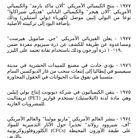
١٩٧٧ - ينتج الكيميائي الأمريكي "ألان ماكد يارمد" والكيميائي
الأمريكي "آلان هيجر" والكيميائي الياباني "هديكي شيراكاوا"
نوعاً من البولي إثيين موصل لكهرباء (بولي أستيلين) وذلك
بإضافة اليود إلى تركيبته الأصلية.
١٩٧٧ - يعلن الفيزيائي الأمريكي "جي. صامويل هيرست"
ومساعدوه عن طريقة للكشف عن ذرة سيزيوم مفردة ضمن
١٩^١٠ ذرة أورجون وذلك باستخدام تقانة تعتمد على الليزر.
١٩٧٦ - يؤدي حادث في مصنع للمبيدات الحشرية في مدينة
سيفيسو في إيطاليا إلى إنبعاث سحب من غاز الديوكسين السام
متسببا في نفوق مئات الحيوانات في الحقول المجاورة.
١٩٧٥ - يتقن الكيميائيون في شركة ديوبونت إنتاج بولي إثيلين
تريفثاليت (PET) وهي مادة لدنة (البلاستيك) تستخدم قوارير
للمشروبات الغازية.
١٩٧٤ - ينشر العالم الأمريكي "ماريو مولينا" والعالم الأمريكي
"أف. شيروود رولاند" تحذيراً حول الآثار التدميرية للمواد
الكلوروفلوروكربونية (CFCs) على طبقة الأوزون المحيطة
بالارض.