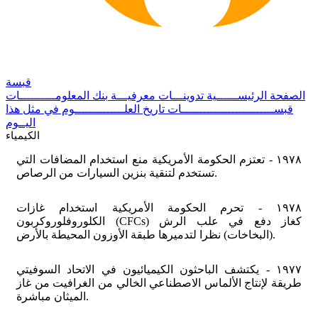
قبسة
الصفحة الرئيســــــية
تدوينـــات معرفيـــة
بنك المعلومــــــــــات
قبســــــــــــــــــــــــــات
تاريخ العلــــــــــــــوم
في مثل هذا
اليــوم
الكيمياء
١٩٧٨ - تعتزم الحكومة الأمريكية منع استخدام المضافات التي
تستخدم لتنقية بنزين السيارات من الرصاص.
١٩٧٨ - تحرم الحكومة الأمريكية استخدام غازات
الكلوروفلوروكربون (CFCs) كغاز دفع في علب الرش
(البخاخات) نظرا لتدميرها طبقة الأوزون المحيطة بالأرض.
١٩٧٧ - يكتشف الباحثون الكيميائيون في الاتحاد السوفيتي
طريقة لإنتاج الألماس الاصطناعي الخالي من الغرافيت من غاز
الميثان مباشرة.