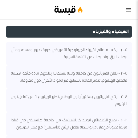
قبسة
الكيمياء والفيزياء
٢٠٠٥ - يكتشف عالم الفيزياء الجيولوجية الأمريكي جوزف ديور ومساعدوه أن
نبضات البرق تولد نبضات من الأشعة السينية.
٢٠٠٤ - يعلن الفيزيائيون من جامعة ولاية بنسلفانيا إنتاجهم مادة فائقة الصلابة
قاعدتها الهيليوم. تتميز المادة بانسيابها عبر المواد الأخرى دون مقاومة.
٢٠٠٤ - ينتج الفيزيائيون بمختبر أرغون الوطني نظير الهيليوم ٦ من تفاعل نوى
الليثيوم.
٢٠٠٣ - يصنع الكيميائي ليونيد خرياشتشيف من جامعة هلسنكي في فنلدا
مركباً عضوياً من غاز نادر بواسطة تفاعل الإثين (الأستيلين) مع عنصر الكربتون.