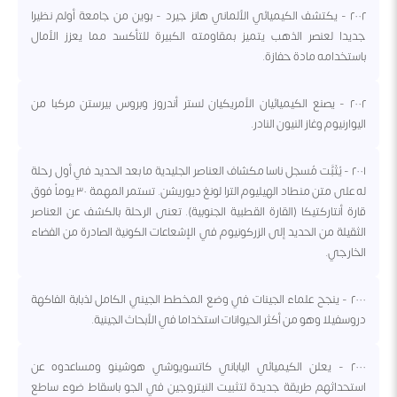
٢٠٠٢ - يكتشف الكيميائي الألماني هانز جيرد - بوين من جامعة أولم نظيرا
جديدا لعنصر الذهب يتميز بمقاومته الكبيرة للتأكسد مما يعزز الأمال
باستخدامه مادة حفازة.
٢٠٠٢ - يصنع الكيميائيان الأمريكيان لستر أندروز وبروس بيرستن مركبا من
اليوارنيوم وغاز النيون النادر.
٢٠٠١ - يُثَبَّت مُسجل ناسا مكشاف العناصر الجليدية ما بعد الحديد في أول رحلة
له على متن منطاد الهيليوم الترا لونغ ديوريشن. تستمر المهمة ٣٠ يوماً فوق
قارة أنتاركتيكا (القارة القطبية الجنوبية). تعنى الرحلة بالكشف عن العناصر
الثقيلة من الحديد إلى الزركونيوم في الإشعاعات الكونية الصادرة من الفضاء
الخارجي.
٢٠٠٠ - ينجح علماء الجينات في وضع المخطط الجيني الكامل لذبابة الفاكهة
دروسفيلا وهو من أكثر الحيوانات استخداما في الأبحاث الجينية.
٢٠٠٠ - يعلن الكيميائي الياباني كاتسويوشي هوشينو ومساعدوه عن
استحداثهم طريقة جديدة لتثبيت النيتروجين في الجو باسقاط ضوء ساطع