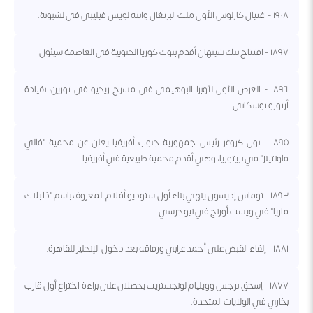
١٩٠٨ - اغتيال كارلوس الأول ملك البرتغال وابنه لويس فيليبي في لشبونة.
١٨٩٧ - افتتاح بنك شينهان أقدم بنوك كوريا الجنوبية في العاصمة سيئول.
١٨٩٦ - العرض الأول لأوبرا البوهيمي في مسرح ريجيو في تورين، بقيادة
أرتورو توسكاني.
١٨٩٥ - بول كروغر رئيس جمهورية جنوب أفريقيا يعلن عن محمية "فالي
فاونتينز" في بريتوريا، وهي أقدم محمية طبيعية في أفريقيا.
١٨٩٣ - توماس إديسون ينهي بناء أول ستوديو أفلام المعروف باسم "ذا بلاك
ماريا" في ويست أورنج في نيوجرسي.
١٨٨١ - إلقاء القبض على أحمد عرابي ورفاقه بعد دخول الإنجليز للقاهرة.
١٨٧٧ - إسحق برجس وويليام لونجستريت يحصلان على براءة اختراع أول قارب
بخاري في الولايات المتحدة.