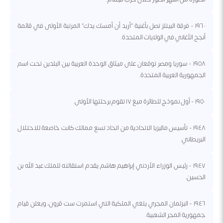
١٩٦٠ - فرقة البيتلز تصل بأغنية "أريد أن أمسك يدك" المرتبة الأولى في قائمة
أنجح الأغاني في الولايات المتحدة.
١٩٥٨ - سوريا ومصر توقعان على ميثاق الوحدة العربية بين البلدين تحت اسم
الجمهورية العربية المتحدة.
١٩٥٠ - أول نموذج للطائرة ميغ ١٧ تقوم برحلتها الأولى.
١٩٤٨ - تأسيس ماليزيا الاتحادية من اتحاد تسع ممالك كانت خاضعة للاحتلال
البريطاني.
١٩٤٧ - رئيس الوزراء الأردني إبراهيم هاشم يقدم استقالته للملك عبد الله بن
الحسين.
١٩٤٦ - البرلمان المجري يلغي الملكية التي استمرت ست قرون، ويعلن قيام
جمهورية المجر الشعبية.