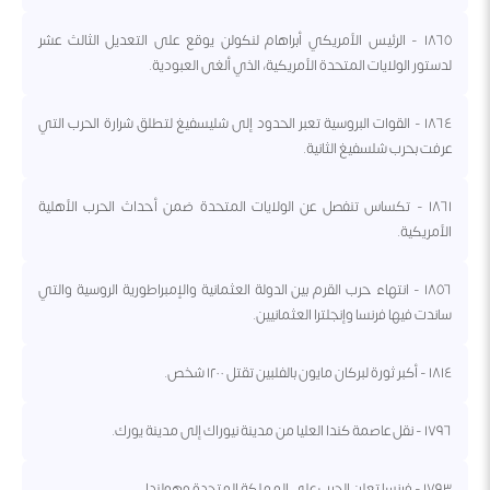
١٨٦٥ - الرئيس الأمريكي أبراهام لنكولن يوقع على التعديل الثالث عشر
لدستور الولايات المتحدة الأمريكية، الذي ألغى العبودية.
١٨٦٤ - القوات البروسية تعبر الحدود إلى شليسفيغ لتطلق شرارة الحرب التي
عرفت بحرب شلسفيغ الثانية.
١٨٦١ - تكساس تنفصل عن الولايات المتحدة ضمن أحداث الحرب الأهلية
الأمريكية.
١٨٥٦ - انتهاء حرب القرم بين الدولة العثمانية والإمبراطورية الروسية والتي
ساندت فيها فرنسا وإنجلترا العثمانيين.
١٨١٤ - أكبر ثورة لبركان مايون بالفلبين تقتل ١٢٠٠ شخص.
١٧٩٦ - نقل عاصمة كندا العليا من مدينة نيوراك إلى مدينة يورك.
١٧٩٣ - فرنسا تعلن الحرب على المملكة المتحدة وهولندا.