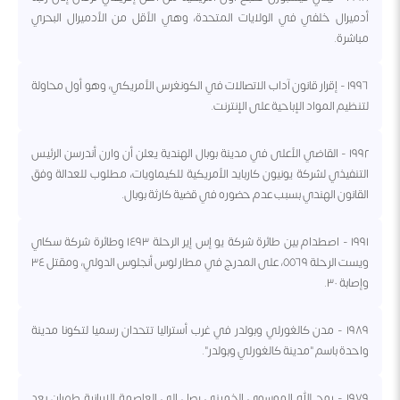
أدميرال خلفي في الولايات المتحدة، وهي الأقل من الأدميرال البحري
مباشرة.
١٩٩٦ - إقرار قانون آداب الاتصالات في الكونغرس الأمريكي، وهو أول محاولة
لتنظيم المواد الإباحية على الإنترنت.
١٩٩٢ - القاضي الأعلى في مدينة بوبال الهندية يعلن أن وارن أندرسن الرئيس
التنفيذي لشركة يونيون كاربايد الأمريكية للكيماويات، مطلوب للعدالة وفق
القانون الهندي بسبب عدم حضوره في قضية كارثة بوبال.
١٩٩١ - اصطدام بين طائرة شركة يو إس إير الرحلة ١٤٩٣ وطائرة شركة سكاي
ويست الرحلة ٥٥٦٩، على المدرج في مطار لوس أنجلوس الدولي، ومقتل ٣٤
وإصابة ٣٠.
١٩٨٩ - مدن كالغورلي وبولدر في غرب أستراليا تتحدان رسميا لتكونا مدينة
واحدة باسم "مدينة كالغورلي وبولدر".
١٩٧٩ - روح الله الموسوي الخميني يصل إلى العاصمة الإيرانية طهران بعد