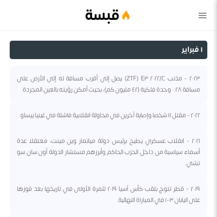
قبسة
١ فبراير
٢٠٢٣ - مذنب C/٢٠٢٢ E٣ (ZTF) يصل إلى أقرب مسافة له إلى الأرض على
مسافة ٠.٢٨ وحدة فلكية (٤٢ مليون كم)، بحيث أمكن رؤيته بالعين المجردة.
٢٠٢٢ - مقتل ١١ شخصا وإصابة آخرين في محاولة انقلابية فاشلة في غينيا بيساو.
٢٠٢١ - انقلاب عسكري يطيح برئيس دولة ميانمار وين مينت، معتقلا عدة
أسماء سياسية من داخل الحزب الحاكم وأبرزهم مستشار الدولة أون سان سو
تشي.
٢٠١٩ - قطر تتوج بلقب كأس آسيا ٢٠١٩ للمرة الأولى في تاريخها بعد فوزها
على اليابان ٣-١ في المباراة النهائية.