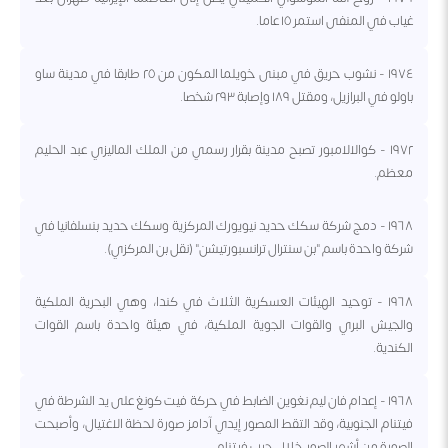
غياب في المنفى استمر ١٥ عاما.
١٩٧٤ - نشوب حريق في مبنى خويلما المكون من ٢٥ طابقا في مدينة ساو
باولو في البرازيل، ومقتل ١٨٩ وإصابة ٢٩٣ شخصا.
١٩٧٢ - كوالالامبور تصبح مدينة بقرار رسمي من الملك الماليزي عبد الحليم
معظم.
١٩٦٨ - دمج شركة سكك حديد نيويورك المركزية وسكك حديد بنسلفانيا في
شركة واحدة باسم "بن سنترال ترانسبورتيشن" (نقل بن المركزي).
١٩٦٨ - توحيد الهيئات العسكرية الثلاث في كندا، وهي البحرية الملكية
والجيش البري والقوات الجوية الملكية، في هيئة واحدة باسم القوات
الكندية.
١٩٦٨ - إعدام فان ليم نغوين الضابط في حركة فيت كونغ على يد الشرطة في
فيتنام الجنوبية، وقد التقط المصور إيدي آدامز صورة لحظة الاغتيال، وأصبحت
الصورة من أشهر الصور خلال حرب فيتنام.