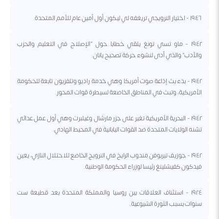
١٩٤٦ - اختيار النرويجي تريغفه لي ليكون أول أمين عام للأمم المتحدة.
١٩٤٢ - ماو تسي تونغ يلقي خطابا حول "الإصلاح في التعليم والحزب
والأدب" والذي أدى لنشوء حركة تصحيح يانان.
١٩٤٢ - بدء بث إذاعة صوت أمريكا وهي خدمة راديو وتلفزيون تابعة للحكومة
الأمريكية، وتبث في المناطق الخاضعة لسيطرة قوات المحور.
١٩٤٢ - البحرية الأمريكية تغير على جزر مارشال وغيلبرت وهي أول عمل عدائي
تشنه الولايات المتحدة ضد القوات اليابانية في المحيط الهادي.
١٩٤٢ - جوزيف تيربوفن مندوب الرايخ في النرويج الخاضع للاحتلال النازي، يعين
فيدكون كفيشلينغ رئيسا لوزراء الحكومة الوطنية.
١٩٢٤ - استئناف العلاقات بين روسيا والمملكة المتحدة بعد قطيعة ست
سنوات بسبب الثورة الشيوعية.