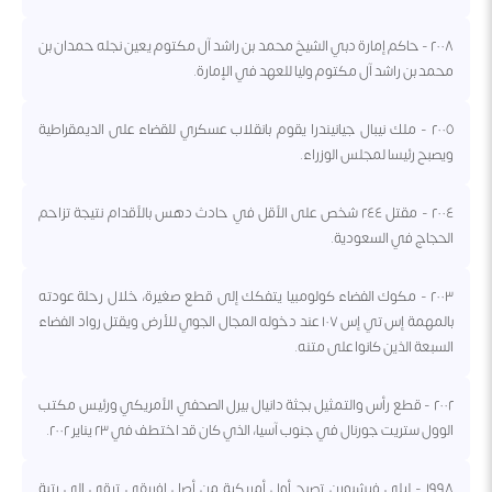
٢٠٠٨ - حاكم إمارة دبي الشيخ محمد بن راشد آل مكتوم يعين نجله حمدان بن
محمد بن راشد آل مكتوم وليا للعهد في الإمارة.
٢٠٠٥ - ملك نيبال جيانيندرا يقوم بانقلاب عسكري للقضاء على الديمقراطية
ويصبح رئيسا لمجلس الوزراء.
٢٠٠٤ - مقتل ٢٤٤ شخص على الأقل في حادث دهس بالأقدام نتيجة تزاحم
الحجاج في السعودية.
٢٠٠٣ - مكوك الفضاء كولومبيا يتفكك إلى قطع صغيرة، خلال رحلة عودته
بالمهمة إس تي إس ١٠٧ عند دخوله المجال الجوي للأرض ويقتل رواد الفضاء
السبعة الذين كانوا على متنه.
٢٠٠٢ - قطع رأس والتمثيل بجثة دانيال بيرل الصحفي الأمريكي ورئيس مكتب
الوول ستريت جورنال في جنوب آسيا، الذي كان قد اختطف في ٢٣ يناير ٢٠٠٢.
١٩٩٨ - ليلي فيشبورن تصبح أول أمريكية من أصل إفريقي ترقى إلى رتبة