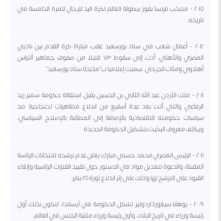
٢٠١٥ - منتخب فرنسا يفوز ببطولة العالم لكرة اليد للرجال للمرة الخامسة في
تاريخه.
٢٠١٢ - أعمال شغب في ستاد بورسعيد عقب مباراة كرة القدم بين ناديي
المصري والأهلي، أدت إلى سقوط ٧٣ قتيلا من صفوف جماهير ألتراس
أهلاوي ومئات الجرحى. سميت إعلاميا ب"مذبحة ستاد بورسعيد".
٢٠١١ - ملك الأردن عبد الله الثاني بن الحسين يقبل استقالة حكومة سمير زيد
الرفاعي والتي أتت بعد عدة أسابيع من اندلاع مظاهرات احتجاجية ضد
سياسات حكومته الاقتصادية بالإضافة إلى المطالبة بالإصلاح السياسي،
ويكلف معروف البخيت بتشكيل الحكومة الجديدة.
٢٠١١ - الرئيس المصري محمد حسني مبارك يعلن عدم ترشحه لانتخابات الرئاسة
المقبلة، والدعوة لتعديل مواد في الدستور حول تقييد الفترات الرئاسية وإلغاء
القيود على الترشح لها وذلك على إثر اندلاع ثورة ٢٥ يناير.
٢٠٠٩ - يوهانا سيغورذاردوتير تشكل الحكومة في آيسلندا، لتكون بذلك أول
رئيسة وزراء في تاريخ البلاد، وأول رئيسة وزراء مثلية الجنس في العالم.