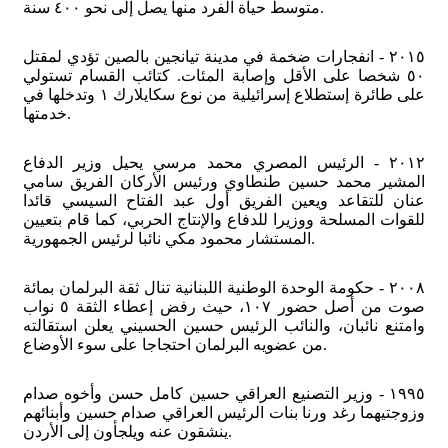
متوسط حياة الفرد منها يصل إلى نحو ٤٠٠ سنة.
٢٠١٥ - انفجارات ضخمة في مدينة تيانجين بالصين تؤدي لمقتل
٥٠ شخصا على الأقل وإصابة المئات. كتائب القسام تستولي
على طائرة إستطلاع إسرائيلية من نوع سكايلارك ١ وتدخلها في
خدمتها.
٢٠١٢ - الرئيس المصري محمد مرسي يحيل وزير الدفاع
المشير محمد حسين طنطاوي ورئيس الأركان الفريق سامي
عنان للتقاعد ويعين الفريق أول عبد الفتاح السيسي قائدا
للقوات المسلحة ووزيرا للدفاع والإنتاج الحربي، كما قام بتعيين
المستشار محمود مكي نائبا لرئيس الجمهورية.
٢٠٠٨ - حكومة الوحدة الوطنية اللبنانية تنال ثقة البرلمان بمائة
صوت من أصل حضور ١٠٧، حيث رفض إعطاء الثقة ٥ نواب
وامتنع نائبان، والنائب الرئيس حسين الحسيني يعلن استقالته
من عضويه البرلمان احتجاجا على سوء الأوضاع.
١٩٩٥ - وزير التصنيع العراقي حسين كامل حسن وأخوه صدام
وزوجتيهما رغد ورنا بنات الرئيس العراقي صدام حسين وأبنائهم
ينشقون عنه ويلجأون إلى الأردن.