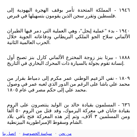
١٩٤٦ - المملكة المتحدة تأمر بوقف الهجرة اليهودية إلى
فلسطين وتقرر سجن الذين يقومون بتسهيلها في قبرص.
١٩٤٠ - بدء "عملية إيجل"، وهي العملية التي دمر فيها الطيران
الألماني سلاح الجو الملكي البريطاني ودفاعاته الجوية خلال
الحرب العالمية الثانية.
١٨٨٨ - بيرتا بنز زوجة المخترع الألماني كارل بنز تصبح أول
إنسانة تقوم بجولة بالسيارة ذات المحرك البخاري في التاريخ.
١٨٠٩ - نفي الزعيم الوطني عمر مكرم إلى دمياط بقرار من
محمد علي باشا على الرغم من الدور الذي لعبه عمر في وصول
محمد علي إلى حكم مصر في عام ١٨٠٥.
٦٣٦ - المسلمون بقيادة خالد بن الوليد ينتصرون على الروم
بقيادة جابان في معركة اليرموك، وقد قتل من الروم ٥٠ ألفا
ومن المسلمين ٣ آلاف، وتم إثر هذه المعركة فتح باقي بلاد
الشام وسقوط الإمبراطورية البيزنطية.
من نحن
•
سياسة الخصوصية
•
اتصل بنا