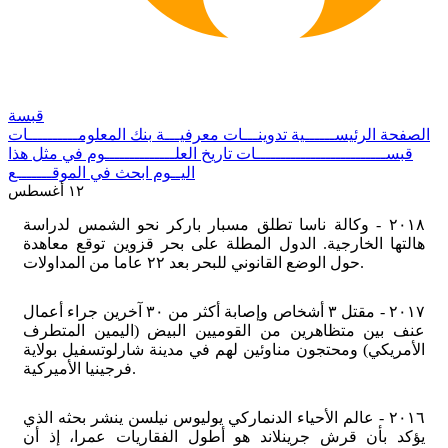
قبسة
الصفحة الرئيســــــية
تدوينـــات معرفيـــة
بنك المعلومــــــــــات
قبســــــــــــــــــــــــــات
تاريخ العلــــــــــــــوم
في مثل هذا
اليــوم
ابحث في الموقـــــــع
١٢ أغسطس
٢٠١٨ - وكالة ناسا تطلق مسبار باركر نحو الشمس لدراسة
هالتها الخارجية. الدول المطلة على بحر قزوين توقع معاهدة
حول الوضع القانوني للبحر بعد ٢٢ عاما من المداولات.
٢٠١٧ - مقتل ٣ أشخاص وإصابة أكثر من ٣٠ آخرين جراء أعمال
عنف بين متظاهرين من القوميين البيض (اليمين المتطرف
الأمريكي) ومحتجون مناوئين لهم في مدينة شارلوتسفيل بولاية
فرجينيا الأميركية.
٢٠١٦ - عالم الأحياء الدنماركي يوليوس نيلسن ينشر بحثه الذي
يؤكد بأن قرش جرينلاند هو أطول الفقاريات عمرا، إذ أن