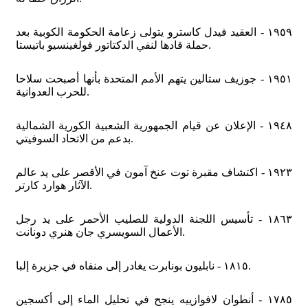
١٩٥٩ - العقيد فيدل كاسترو يتولى زعامة الحكومة الكوبية بعد
حملة قادها لنفي الدكتاتور فولغينسيو باتيستا.
١٩٥١ - جوزيف ستالين يتهم الأمم المتحدة بأنها أصبحت سلاحا
للحرب العدوانية.
١٩٤٨ - الإعلان عن قيام الجمهورية الشعبية الكورية الشمالية
بدعم من الاتحاد السوفيتي.
١٩٢٣ - اكتشاف مقبرة توت عنخ آمون في الأقصر على يد عالم
الآثار هوارد كارتر.
١٨٦٣ - تأسيس اللجنة الدولية للصليب الأحمر على يد رجل
الأعمال السويسري جان هنري دونانت.
١٨١٥ - نابليون بونابرت يغادر إلى منفاه في جزيرة إلبا.
١٧٨٥ - أنطوان لافوازييه ينجح في تحليل الماء إلى أكسجين