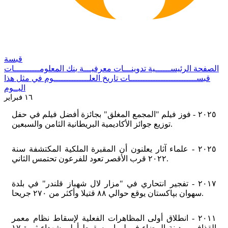
قبسة
الصفحة الرئيســــــية
تدوينـــات معرفيـــة
بنك المعلومــــــــــات
قبســــــــــــــــــــــــــات
تاريخ العلــــــــــــــوم
في مثل هذا
اليــوم
١٦ فبراير
٢٠٢٥ - فوز فيلم "المجمع المغلق" بجائزة أفضل فيلم في حفل
توزيع جوائز الأكاديمية البريطانية الثامن والسبعين.
٢٠٢٥ - علماء آثار يعلنون أن المقبرة الملكية المكتشفة سنة
٢٠٢٢ قرب الأقصر تعود للفرعون تحتمس الثاني.
٢٠١٧ - تفجير انتحاري في "مزار لال شهباز قلندر" في بلدة
سهوان بپاكستان يوقع حوالي ٨٨ قتيلا وأكثر من ٢٧٠ جريحا.
٢٠١١ - انطلاق أولى المظاهرات الفعلية لإسقاط نظام معمر
القذافي بمدينة البيضاء في ليبيا، وسقوط أولى شهداء ثورة ١٧