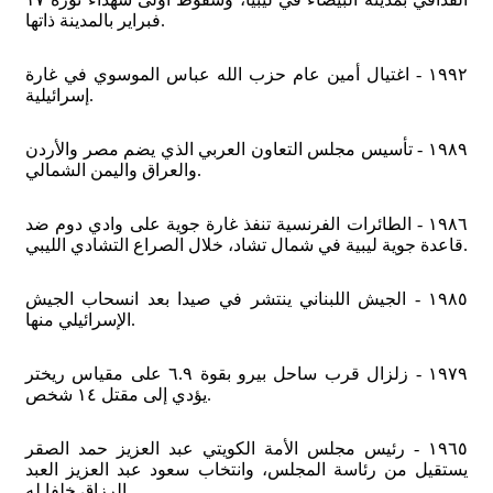
فبراير بالمدينة ذاتها.
١٩٩٢ - اغتيال أمين عام حزب الله عباس الموسوي في غارة
إسرائيلية.
١٩٨٩ - تأسيس مجلس التعاون العربي الذي يضم مصر والأردن
والعراق واليمن الشمالي.
١٩٨٦ - الطائرات الفرنسية تنفذ غارة جوية على وادي دوم ضد
قاعدة جوية ليبية في شمال تشاد، خلال الصراع التشادي الليبي.
١٩٨٥ - الجيش اللبناني ينتشر في صيدا بعد انسحاب الجيش
الإسرائيلي منها.
١٩٧٩ - زلزال قرب ساحل بيرو بقوة ٦.٩ على مقياس ريختر
يؤدي إلى مقتل ١٤ شخص.
١٩٦٥ - رئيس مجلس الأمة الكويتي عبد العزيز حمد الصقر
يستقيل من رئاسة المجلس، وانتخاب سعود عبد العزيز العبد
الرزاق خلفا له.