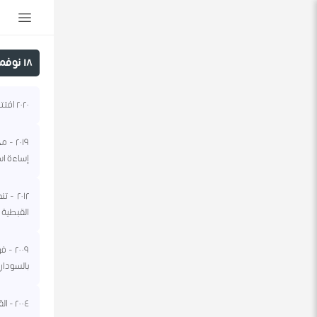
١٨ نوفمبر
٢٠٢٠ افتتاح المنفذ الحدودي البري المسمى جديدة - عرعر، بين السعودية والعراق بعد إغلاق دام ٣٠ سنة.
٢٠١٩ 
إساءة اس
٢٠١٢ 
القبطية 
٢٠٠٩
بالسودان
٢٠٠٤ - القوات الإسرائيلية تقتل ٣ جنود مصريين على الحدود بين مصر وقطاع غزة.