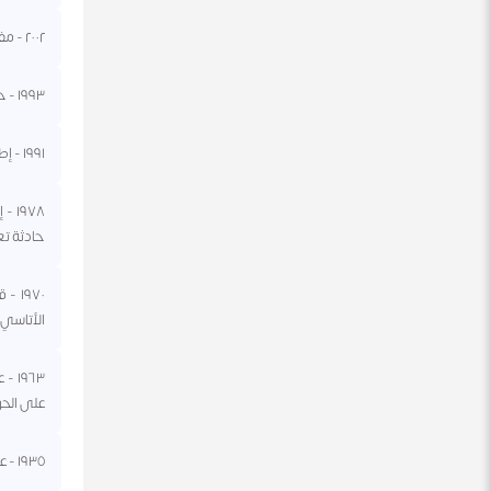
٢٠٠٢ - مفتشي الأسلحة التابعين للأمم المتحدة بقيادة هانز بليكس يصلون إلى العراق.
١٩٩٣ - حكومة جنوب أفريقيا العنصرية تتفق مع نيلسون مانديلا وزملائه على دستور انتقالي.
١٩٩١ - إطلاق سراح مبعوث الكنيسة إلى لبنان تيري وايت والذي كان مختطفا في بيروت منذ عام ١٩٨٦.
حادثة تع
١٩٧٠
الأتاسي
٩٦٣
على الحر
١٩٣٥ - عصبة الأمم تفرض عقوبات على إيطاليا لغزوها إثيوبيا.