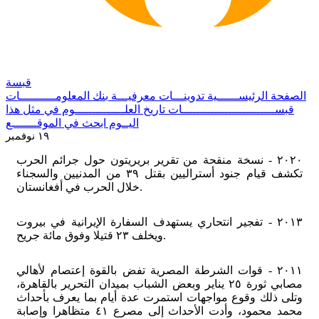
قبسة
الصفحة الرئيســــــية
تدوينـــات معرفيـــة
بنك المعلومــــــــــات
قبســــــــــــــــــــــــــات
تاريخ العلــــــــــــــوم
في مثل هذا
اليــوم
ابحث في الموقـــــــع
١٩ نوفمبر
٢٠٢٠ - نسخة منقحة من تقرير بريريتون حول جرائم الحرب
تكشف قيام جنود أستراليين بقتل ٣٩ من المدنيين والسجناء
خلال الحرب في أفغانستان.
٢٠١٣ - تفجير انتحاري يستهدف السفارة الإيرانية في بيروت
ويخلف ٢٣ قتيلا وفوق مائة جريح.
٢٠١١ - قوات الشرطة المصرية تفض بالقوة إعتصام لأهالي
مصابي ثورة ٢٥ يناير وبعض الشباب بميدان التحرير بالقاهرة،
وتلى ذلك وقوع مواجهات استمرت عدة أيام بما يعرف بأحداث
محمد محمود، وأدت الأحداث إلى مصرع ٤١ متظاهرا وإصابة