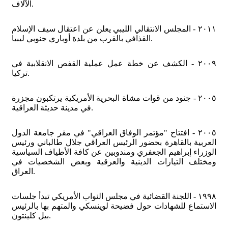
الآلاف.
٢٠١١ - المجلس الانتقالي الليبي يعلن عن اعتقال سيف الإسلام
القذافي بالقرب من بلدة أوباري جنوبي ليبيا.
٢٠٠٩ - الكشف عن خطة عمل عملية القفص الانقلابية في
تركيا.
٢٠٠٥ - جنود من قوات مشاة البحرية الأمريكية يرتكبون مجزرة
في مدينة حديثة العراقية.
٢٠٠٥ - افتتاح "مؤتمر الوفاق العراقي" في مقر جامعة الدول
العربية بالقاهرة بحضور الرئيس العراقي جلال طالباني ورئيس
الوزراء إبراهيم الجعفري ومندوبين عن كافة الأطياف السياسية
ومختلف التيارات الدينية والعرقية وبعض الشخصيات في
العراق.
١٩٩٨ - اللجنة القضائية في مجلس النواب الأمريكي تبدأ جلسات
الاستماع للشهادات حول فضيحة لوينسكي والمتهم بها بالرئيس
بيل كلينتون.