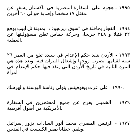
١٩٩٥ - هجوم على السفارة المصرية في باكستان يسفر عن
مقتل ١٧ شخصا وإصابة حوالي ٦٠ آخرين.
١٩٩٤ - انفجار بحافلة في "سوق ديزنجوف" بمدينة تل أبيب يوقع
٢٢ قتيلا و ٢٤٨ جريحا، وحركة حماس تعلن مسؤوليتها عن
العملية.
١٩٩٣ - الأردن ينفذ حكم الإعدام في سيدة تبلغ من العمر ٢٦
سنة لقيامها بضرب زوجها وإشعال النيران فيه، وتعد هذه هي
المرة الثانية في تاريخ الأردن التي ينفذ فيها حكم الإعدام في
امرأة.
١٩٩٠ - علي عزت بيغوفيتش يتولى رئاسة البوسنة والهرسك.
١٩٧٩ - الخميني يفرج عن جميع المحتجزين في السفارة
الأمريكية من أصول أفريقية.
١٩٧٧ - الرئيس المصري محمد أنور السادات يزور إسرائيل
ويلقي خطابا بمقر الكنيست في القدس.