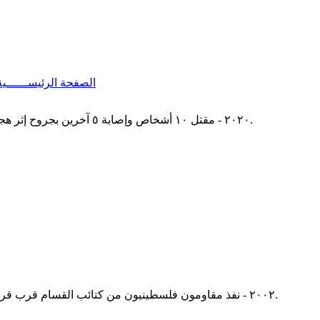
الصفحة الرئيســــــي
٢٠٢٠ - مقتل ١٠ أشخاص وإصابة ٥ آخرين بجروح إثر هجوم مسلح قام به ألماني يميني متطرف استهدف مقهيين في مدينة هاناو في ولاية هسن الألمانية، قبل أن تعثر عليه الشرطة ميتا في منزله.
٢٠٠٢ - نفذ مقاومون فلسطينيون من كتائب القسام قرب قرية عين عريك هجوم مسلح على حاجز عسكري إسرائيلي أدى لمقتل (٦) جنود إسرائيليين وإصابة سابع بجروح، فيما عرف بعملية عين عريك.