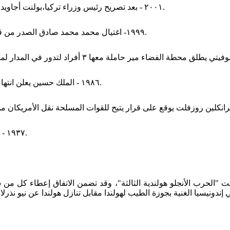
٢٠٠١ - بعد تصريح رئيس وزراء تركيا،بولنت أجاويد، ووصفه الأزمة الاقتصادية ب"الخطيرة"، انهار السوق المال التركي.
١٩٩٩- اغتيال محمد محمد صادق الصدر من قبل رجال مسلحين تابعين لحزب البعث وقيام انتفاضة العراق ١٩٩٩.
١٩٨٦ - الملك حسين يعلن انتهاء العمل بالاتفاق الأردني / الفلسطيني الذي تم توقيعه في عام ١٩٨٥.
١٩٣٧ - رودولفو غراتسياني الملقب ب"جزار إثيوبيا" ينجو من محاولة اغتيال.
ي أنهت "الحرب الأنجلو هولندية الثالثة"، وقد تضمن الاتفاق إعطاء كل 