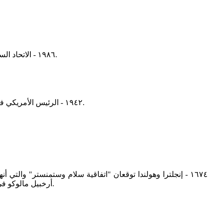
١٩٨٦ - الاتحاد السوفيتي يطلق محطة الفضاء مير حاملة معها ٣ أفراد لتدور في المدار لمدة ١٥ سنة، تكللت خلالها بالنجاح لمدة ١٠ سنوات من زمنها المتوقع.
١٩٤٢ - الرئيس الأمريكي فرانكلين روزفلت يوقع على قرار يتيح للقوات المسلحة نقل الأمريكان من أصل ياباني إلى معسكرات عزل وذلك أثناء الحرب العالمية الثانية.
١٦٧٤ - إنجلترا وهولندا توقعان "اتفاقية سلام وستمنستر" والت
أرخبيل مالوكو في إندونيسيا الغنية بجوزة الطيب لهولندا مقابل تنازل هولندا عن نيو نذرلاند في أمريكا الشمالية لإنجلترا التي قامت بتغيير اسمها إلى نيويورك.