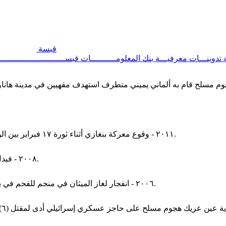
قبسة
ة
تدوينـــات معرفيـــة
بنك المعلومــــــــــات
قبســــــــــــــــــــــــ
٢٠١١ - وقوع معركة بنغازي أثناء ثورة ١٧ فبراير بين الوحدات العسكرية التابعة لنظام معمر القذافي والثوار المعارضين له.
٢٠٠٨ - فيدل كاسترو يعلن استقالته من رئاسة كوبا بعد خمسه عقود من حكمها.
٢٠٠٦ - انفجار لغاز الميثان في منجم للفحم في بلدة نويفا روزيتا بالمكسيك يودي بحياة ٦٥ شخص من عمال المناجم.