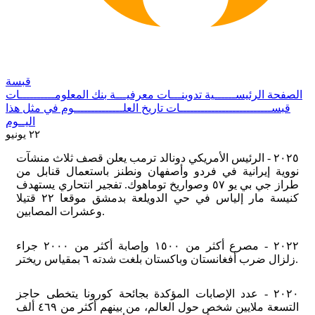
قبسة
الصفحة الرئيســــــية
تدوينـــات معرفيـــة
بنك المعلومــــــــــات
قبســــــــــــــــــــــــــات
تاريخ العلــــــــــــــوم
في مثل هذا
اليــوم
٢٢ يونيو
٢٠٢٥ - الرئيس الأمريكي دونالد ترمب يعلن قصف ثلاث منشآت
نووية إيرانية في فردو وأصفهان ونطنز باستعمال قنابل من
طراز جي بي يو ٥٧ وصواريخ توماهوك. تفجير انتحاري يستهدف
كنيسة مار إلياس في حي الدويلعة بدمشق موقعا ٢٢ قتيلا
وعشرات المصابين.
٢٠٢٢ - مصرع أكثر من ١٥٠٠ وإصابة أكثر من ٢٠٠٠ جراء
زلزال ضرب أفغانستان وباكستان بلغت شدته ٦ بمقياس ريختر.
٢٠٢٠ - عدد الإصابات المؤكدة بجائحة كورونا يتخطى حاجز
التسعة ملايين شخص حول العالم، من بينهم أكثر من ٤٦٩ ألف