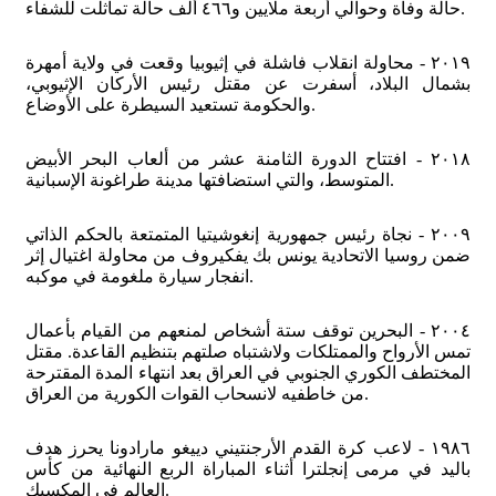
حالة وفاة وحوالي أربعة ملايين و٤٦٦ ألف حالة تماثلت للشفاء.
٢٠١٩ - محاولة انقلاب فاشلة في إثيوبيا وقعت في ولاية أمهرة
بشمال البلاد، أسفرت عن مقتل رئيس الأركان الإثيوبي،
والحكومة تستعيد السيطرة على الأوضاع.
٢٠١٨ - افتتاح الدورة الثامنة عشر من ألعاب البحر الأبيض
المتوسط، والتي استضافتها مدينة طراغونة الإسبانية.
٢٠٠٩ - نجاة رئيس جمهورية إنغوشيتيا المتمتعة بالحكم الذاتي
ضمن روسيا الاتحادية يونس بك يفكيروف من محاولة اغتيال إثر
انفجار سيارة ملغومة في موكبه.
٢٠٠٤ - البحرين توقف ستة أشخاص لمنعهم من القيام بأعمال
تمس الأرواح والممتلكات ولاشتباه صلتهم بتنظيم القاعدة. مقتل
المختطف الكوري الجنوبي في العراق بعد انتهاء المدة المقترحة
من خاطفيه لانسحاب القوات الكورية من العراق.
١٩٨٦ - لاعب كرة القدم الأرجنتيني دييغو مارادونا يحرز هدف
باليد في مرمى إنجلترا أثناء المباراة الربع النهائية من كأس
العالم في المكسيك.