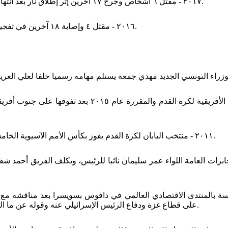
٢٠١٧ - مقتل ٦ أشخاص وجرح ١٧ أخرين إثر إطلاق نار بعد انتهاء صلاة العشاء في المركز الثقافي الإسلامي في مدينة كيبك الكندية.
٢٠١٦ - مقتل ٤ وإصابة ١٨ آخرين في تفجير انتحاري استهدف المصلين بمسجد الإمام الرضا بمحافظة الأحساء.
٢٠١١ - فوز المغرب بحق استضافة النسخة الثلاثين من كأس ال
٢٠١١ - منتخب اليابان لكرة القدم يفوز بكأس الأمم الآسيوية الخامسة عشر والمقامة في دولة قطر بعد تغلبه على المنتخب الأسترالي.
ابرات العامة اللواء عمر سليمان نائبا للرئيس، ويكلف الفريق أحمد 
سة بالمنتدى الاقتصادي العالمي في دافوس بسويسرا بعد مناقشه مع 
على قطاع غزة ودفاع الرئيس الإسرائيلي عنه وقوله عن ما الذي سيفعله أردوغان لو أن الصواريخ أطلقت على إسطنبول كل ليلة.