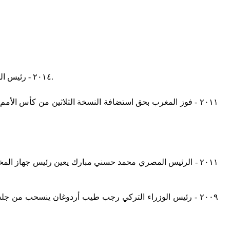
٢٠١٤ - رئيس الوزراء التونسي الجديد مهدي جمعة يستلم مهامه رسميا خلفا لعلي العريض بعد أن صادق المجلس الوطني التأسيسي التونسي على حكومته.
٢٠١١ - الرئيس المصري محمد حسني مبارك يعين رئيس جهاز المخ
٢٠٠٩ - رئيس الوزراء التركي رجب طيب أردوغان ينسحب من جل