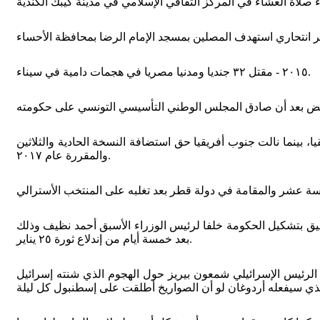
٢٠١٥ - مقتل ٣٢ جنديا ومدنيا مصريا في هجمات دامية في سيناء.
أمم الأفريقية لكرة القدم والمقررة عام ٢٠١٥ بعد تفوقها على جنوب أفريقيا، بينما نالت جنوب أفريقيا حق استضافة النسخة الحادية والثلاثين
والمقررة عام ٢٠١٧.
شفيق بتشكيل الحكومة خلفا لرئيس الوزراء الأسبق أحمد نظيف وذلك
بعد خمسة أيام من إندلاع ثورة ٢٥ يناير.
الرئيس الإسرائيلي شمعون بيريز حول الهجوم الذي شنته إسرائيل