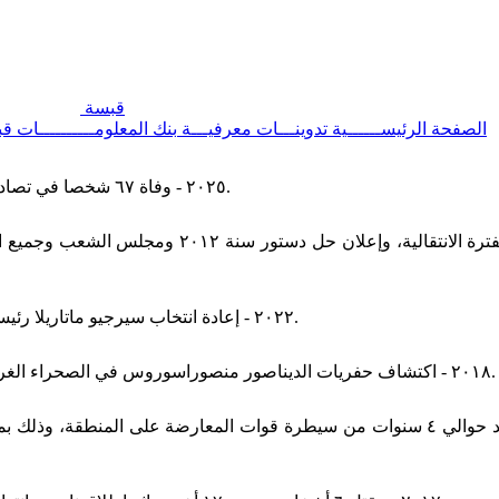
قبسة
الصفحة الرئيســــــية
تدوينـــات معرفيـــة
بنك المعلومــــــــــات
قب
٢٠٢٥ - وفاة ٦٧ شخصا في تصادم جوي ما بين طائرة مدنية ومروحية عسكرية في الولايات المتحدة.
٢٠٢٥ - تعيين أحمد الشرع رئيسا للجمهورية العربية الس
٢٠٢٢ - إعادة انتخاب سيرجيو ماتاريلا رئيسا لإيطاليا في الاقتراع الثامن من الانتخابات التي استمرت لستة أيام.
٢٠١٨ - اكتشاف حفريات الديناصور منصوراسوروس في الصحراء الغربية في مصر، والذي يعد أحد أبرز الاكتشافات في مجال الأحفوريات.
٢٠١٧ - قوات حكومية سورية تستعيد السيطرة على وادي بردى بعد حوالي ٤ سنوات من سيطرة