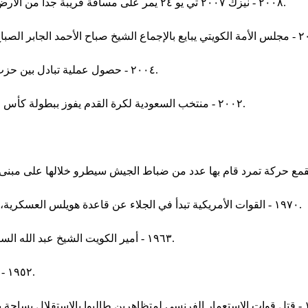
٢٠٠٨ - نيزك ٢٠٠٧ تي يو ٢٤ يمر على مسافة قريبة جدا من الأرض كما كان متوقعا من دون أن يشكل أي خطر لاحتمال اصطدامه بها.
٢٠٠٤ - حصول عملية تبادل بين حزب الله وإسرائيل، أطلق خلالها سراح ٤٠٠ أسير فلسطيني و٢٣ لبنانيا.
٢٠٠٢ - منتخب السعودية لكرة القدم يفوز ببطولة كأس الخليج العربي الخامسة عشر المقامة في المملكة العربية السعودية.
١٩٧٠ - القوات الأمريكية تبدأ في الجلاء عن قاعدة هويلس العسكرية، وهي آخر القواعد العسكرية الأمريكية التي كانت تستأجرها من ليبيا.
١٩٦٣ - أمير الكويت الشيخ عبد الله السالم الصباح يفتتح أول مجلس نواب كويتي منتخب باسم مجلس الأمة.
١٩٥٢ - الملك فاروق يقيل حكومة مصطفى النحاس باشا بعد حريق القاهرة.