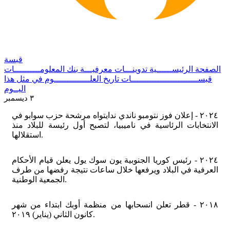
قبسة
الصفحة الرئيســــــية
تدوينـــات معرفيـــة
بنك المعلومــــــــــات
قبســــــــــــــــــــــــــات
تاريخ العلــــــــــــــوم
في مثل هذا
اليــوم
٣ ديسمبر
٢٠٢٤ - إعلان فوز نتومبو ناندي ندايتواه مرشحة حزب سوابو في
الانتخابات الرئاسية في ناميبيا، لتصبح أول رئيسة للبلاد منذ
استقلالها.
٢٠٢٤ - رئيس كوريا الجنوبية يون سوك يول يعلن قيام الأحكام
العرفية في البلاد ويرفعها خلال ساعات نتيجة رفضها من طرف
الجمعية الوطنية.
٢٠١٨ - قطر تعلن انسحابها من منظمة أوبك ابتداء من شهر
كانون الثاني (يناير) ٢٠١٩.