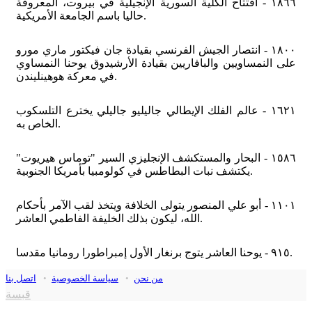
١٨٦٦ - افتتاح الكلية السورية الإنجيلية في بيروت، المعروفة
حاليا باسم الجامعة الأمريكية.
١٨٠٠ - انتصار الجيش الفرنسي بقيادة جان فيكتور ماري مورو
على النمساويين والبافاريين بقيادة الأرشيدوق يوحنا النمساوي
في معركة هوهينليندن.
١٦٢١ - عالم الفلك الإيطالي جاليليو جاليلي يخترع التلسكوب
الخاص به.
١٥٨٦ - البحار والمستكشف الإنجليزي السير "توماس هيريوت"
يكتشف نبات البطاطس في كولومبيا بأمريكا الجنوبية.
١١٠١ - أبو علي المنصور يتولى الخلافة ويتخذ لقب الآمر بأحكام
الله، ليكون بذلك الخليفة الفاطمي العاشر.
٩١٥ - يوحنا العاشر يتوج برنغار الأول إمبراطورا رومانيا مقدسا.
من نحن
•
سياسة الخصوصية
•
اتصل بنا
قبسة