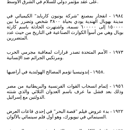
على عقد مؤتمر دولي للسلام في الشرق الأوسط.
١٩٨٤ - انفجار بمصنع "شركة يونيون كاربايد" الكيميائي في
مدينة بهوبال الهندية يودي بحياة ٣٨٠٠ شخص وتضرر ما بين
١٥٠٠٠٠ إلى ٦٠٠٠٠٠ نسمة، واشتهرت الحادثة باسم كارثة
بوبال وهي من أسوأ الكوارث الصناعية في التاريخ من حيث عدد
المتضررين.
١٩٧٣ - الأمم المتحدة تصدر قرارات لمعاقبة مجرمي الحرب
ومرتكبي الجرائم ضد الإنسانية.
١٩٥٨ - إندونيسيا تؤمم المصالح الهولندية في أراضيها.
١٩٥٦ - إتمام انسحاب القوات الفرنسية والبريطانية من مصر
وذلك بعد فشل ما عرف باسم العدوان الثلاثي والذي شنته
الدولتين مع إسرائيل.
١٩٢٢ - بدء عروض فيلم "قصة البحر" في إحدى قاعات العرض
السينمائي في نيويورك، وهو أول فلم سينمائي بالألوان.