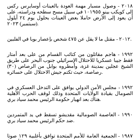
٢٠١٨ - وصول مسبار مهمة العودة بالعينات أوسايرس ركس
إلى كويكب بينو ١٠١٩٥٥ في سبيل مسح سطحه ودراسته، على
أن يعود إلى الأرض حاملا بعض العينات بحلول يوم ٢٤ أيلول
(سبتمبر) ٢٠٢٣.
٢٠١٢ - مقتل ما لا يقل عن ٤٧٥ شخص بإعصار بوبا في الفلبين.
١٩٩٢ - هاجم مقاتلون من كتائب القسام من على بعد أمتار
فقط جيبا عسكريا للاحتلال الإسرائيلي جنوب البحر على طريق
الشيخ عجلين بمدينة غزة، وأمطروه بوابل من الرصاص (٣٠)
رصاصة، حيث تكتم جيش الاحتلال على خسائره.
١٩٩٢ - مجلس الأمن الدولي يوافق على التدخل العسكري في
الصومال بقيادة الولايات المتحدة وذلك لوقف الحرب الأهلية
هناك بعد انهيار حكومة الرئيس محمد سياد بري.
١٩٩٠ - العاصمة الصومالية مقديشو تسقط في يد المتمردين
ضد حكم الرئيس محمد سياد بري.
١٩٨٧ - الجمعية العامة للأمم المتحدة توافق بأغلبية ١٢٩ صوتا