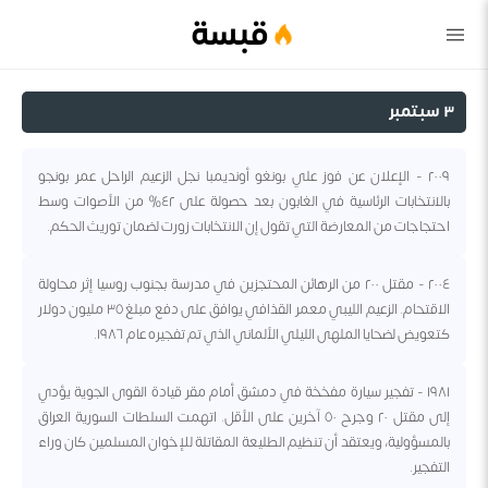
قبسة
٣ سبتمبر
٢٠٠٩ - الإعلان عن فوز علي بونغو أونديمبا نجل الزعيم الراحل عمر بونجو
بالانتخابات الرئاسية في الغابون بعد حصولة على ٤٢% من الأصوات وسط
احتجاجات من المعارضة التي تقول إن الانتخابات زورت لضمان توريث الحكم.
٢٠٠٤ - مقتل ٢٠٠ من الرهائن المحتجزين في مدرسة بجنوب روسيا إثر محاولة
الاقتحام. الزعيم الليبي معمر القذافي يوافق على دفع مبلغ ٣٥ مليون دولار
كتعويض لضحايا الملهى الليلي الألماني الذي تم تفجيره عام ١٩٨٦.
١٩٨١ - تفجير سيارة مفخخة في دمشق أمام مقر قيادة القوى الجوية يؤدي
إلى مقتل ٢٠ وجرح ٥٠ آخرين على الأقل. اتهمت السلطات السورية العراق
بالمسؤولية، ويعتقد أن تنظيم الطليعة المقاتلة للإخوان المسلمين كان وراء
التفجير.