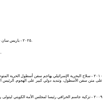
٢٠٢٥ - باريس سان جيرمان الفرنسي يحقق لقب دوري أبطال أوروبا للمرة الأولى في تاريخه بعد فوزه في المباراة النهائية على إنتر ميلان الإيطالي بنتيجة ٥ - ٠.
٢٠١٨ - زين الدين زيدان يعلن استقالته من تدريب نادي ريال مدريد بشكل مفاجئ بعد بضعة أيام من تحقيقه لقبه الثالث بدوري أبطال أوروبا.
على متن سفن الأسطول، وتنديد دولي كبير على الهجوم. الرئيس ال
٢٠٠٩ - تزكية جاسم الخرافي رئيسا لمجلس الأمة الكويتي ليتولى