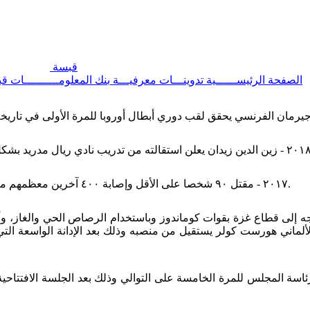
قبسة
الصفحة الرئيســــــية
تدوينـــات معرفيـــة
بنك المعلومــــــــــات
قب
٢٠١٧ - مقتل ٩٠ شخصا على الأقل وإصابة ٤٠٠ آخرين معظمهم مدنيون في تفجير انتحاري بسيارة مفخخة في العاصمة الأفغانية كابل.
ألماني هورست كولر يستقيل من منصبه وذلك بعد الإدانة الواسعة الت
 رئاسة المجلس للمرة الخامسة على التوالي وذلك بعد الجلسة الافتتاحية 