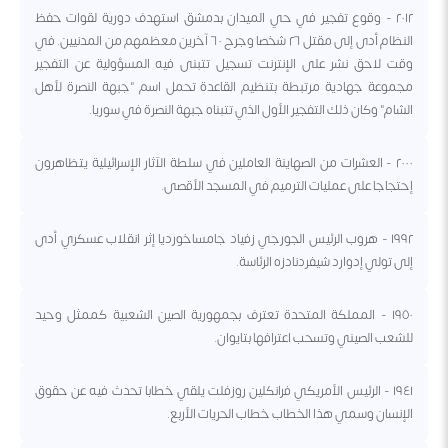
٢٠١٢ - وقوع تفجير في حي الميدان بدمشق استهدف دورية لقوات حفظ
النظام أدى إلى مقتل ٢٦ شخصا وجرح ٦٠ آخرين معظمهم من المدنيين. في
وقت لاحق نشر على الإنترنت تسجيل تتبنى فيه المسؤولية عن التفجير
مجموعة جهادية مرتبطة بتنظيم القاعدة تحمل اسم "جبهة النصرة لأهل
الشام" وكان ذلك التفجير الأول الذي تتبناه جبهة النصرة في سوريا.
٢٠٠٠ - العشرات من الصهاينة العاملين في سلطة الآثار الإسرائيلية يتظاهرون
إحتجاجا على عمليات الترميم في المسجد الأقصى.
١٩٩٢ - هروب الرئيس الجورجي زفياد جامساخورديا إثر انقلاب عسكري أدى
إلى تولي إدوارد شيفردنادزه الرئاسة.
١٩٥٠ - المملكة المتحدة تعترف بجمهورية الصين الشعبية كممثل وحيد
للشعب الصيني وتسحب اعترافها بتايوان.
١٩٤١ - الرئيس الأمريكي فرانكلين روزفلت يلقي خطابا تحدث فيه عن حقوق
الإنسان وسمي هذا الخطاب خطاب الحريات الأربع.