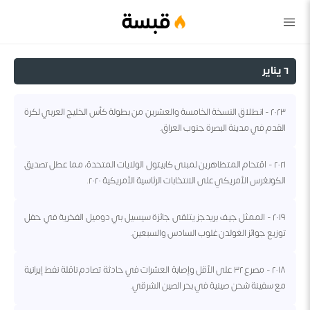
قبسة
٦ يناير
٢٠٢٣ - انطلاق النسخة الخامسة والعشرين من بطولة كأس الخليج العربي لكرة
القدم في مدينة البصرة جنوب العراق.
٢٠٢١ - اقتحام المتظاهرين لمبنى كابيتول الولايات المتحدة، مما عطل تصديق
الكونغرس الأمريكي على الانتخابات الرئاسية الأمريكية ٢٠٢٠.
٢٠١٩ - الممثل جيف بريدجز يتلقى جائزة سيسيل بي دوميل الفخرية في حفل
توزيع جوائز الغولدن غلوب السادس والسبعين.
٢٠١٨ - مصرع ٣٢ على الأقل وإصابة العشرات في حادثة تصادم ناقلة نفط إيرانية
مع سفينة شحن صينية في بحر الصين الشرقي.