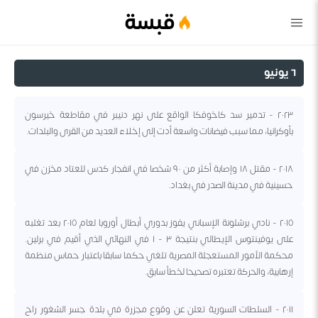
قبسة
٦ يونيو
٢٠٢٣ - تدمير سد كاخوفكا الواقع على نهر دنيبر في مقاطعة خيرسون
بأوكرانيا، مما سبب فيضانات واسعة أدت إلى إخلاء العديد من القرى والبلدات.
٢٠١٨ - مقتل ١٨ وإصابة أكثر من ٩٠ شخصا في انفجار كدس للعتاد مخزن في
حسينية في مدينة الصدر في بغداد.
٢٠١٥ - نادي برشلونة الإسباني يفوز بدوري أبطال أوروبا لعام ٢٠١٥ بعد تغلبه
على يوفينتوس الإيطالي بنتيجة ٣ - ١ في النهائي الذي أقيم في برلين.
محكمة الأمور المستعجلة المصرية تلغي حكما سابقا باعتبار حماس منظمة
إرهابية، والحركة تعتبره تصحيحا لخطأ سابق.
٢٠١١ - السلطات السورية تعلن عن وقوع مجزرة في بلدة جسر الشغور راح