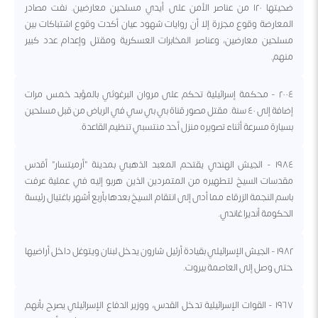
ضحيتها ١٢٠ من عناصر الأمن على أيدي مسلحين معارضين. نفت مصادر
المعارضة وقوع مجزرة إلا أن روايات شهود عيان أكدت وقوع اشتباكات بين
مسلحين معارضين، وعناصر المخابرات العسكرية ومقتل وإعدام عدد كبير
منهم.
٢٠٠٤ - محكمة إسرائيلية تحكم على مروان البرغوثي بالمؤبد خمس مرات
إضافة إلى ٤٠ سنة. مقتل مصور قناة بي بي سي في الرياض من قبل مسلحين
بسيارة مسرعة أثناء تصويره منزل أحد منتسبي تنظيم القاعدة.
١٩٨٤ - الجيش الهندي يقتحم المعبد الذهبي بمدينة "أرميتسار" أقدس
مقدسات السيخ لتطهيره من المتمردين الذين هربو إليه في عملية عرفت
باسم النجمة الزرقاء مما أدى إلى انتقام السيخ بعدها بأربع أشهر باغتيال رئيسة
الحكومة أنديرا غاندي.
١٩٨٢ - الجيش الإسرائيلي بقيادة أرئيل شارون يدخل لبنان ويتوغل داخل أراضيها
حتى وصل إلى العاصمة بيروت.
١٩٦٧ - القوات الإسرائيلية تدخل القدس، ووزير الدفاع الإسرائيلي يصرح بأنهم