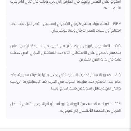
استولوا على القدس وإنهم في الطريق إلى بابل، وذلك في ثاني أيام حرب
الأيام الستة.
١٩٣٣ - الملك فؤاد يفتتح كوبري الخديوي إسماعيل - قصر النيل فيما بعد.
افتتاح أول سينما للسيارات في ولاية نيوجيرسي.
١٩١٩ - الفنلنديون يقررون إنهاء أكثر من قرنين من السيادة الروسية على
بلادهم بالحصول على الاستقلال التام بعد الاستقلال الجزئي الذي حصلت
عليه في بداية القرن العشرين.
١٨٠٩ - صدور الدستور الحديث للسويد الذي يجعل منها ملكية دستورية، وقد
جاء هذا الدستور بعد هزيمة السويد في الحرب ضد الإمبراطورية الروسية
والتي انتهت بتنازل السويد عن فنلندا لصالح روسيا.
١٦٦٤ - تغير اسم المستعمرة الهولندية نيو أمستردام الموجودة على الساحل
الغربي من المحيط الأطلسي إلى نيويورك.