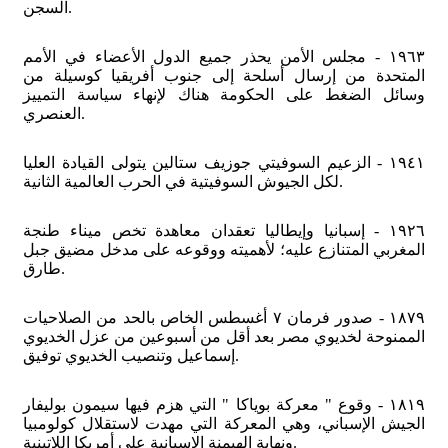
السجن.
١٩٦٣ - مجلس الأمن يحذر جميع الدول الأعضاء في الأمم
المتحدة من إرسال أسلحة إلى جنوب أفريقيا كوسيلة من
وسائل الضغط على الحكومة هناك لإنهاء سياسة التمييز
العنصري.
١٩٤١ - الزعيم السوفيتي جوزيف ستالين يتولى القيادة العليا
لكل الجيوش السوفيتية في الحرب العالمية الثانية.
١٩٢٦ - إسبانيا وإيطاليا تعقدان معاهدة تخص ميناء طنجة
المغربي المتنازع عليه؛ لأهميته ووقوعه على مدخل مضيق جبل
طارق.
١٨٧٩ - صدور فرمان ٧ أغسطس الخاص بالحد من الصلاحيات
الممنوحة لخديوي مصر بعد أقل من أسبوعين من عزل الخديوي
إسماعيل وتنصيب الخديوي توفيق.
١٨١٩ - وقوع " معركة بوياكا " التي هزم فيها سيمون بوليفار
الجيش الإسباني، وهي المعركة التي مهدت لاستقلال كولومبيا
ونهاية الهيمنة الإسبانية على أمريكا اللاتينية.