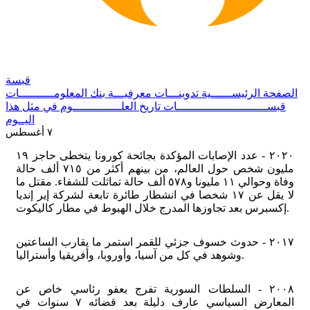
قبسة
الصفحة الرئيســــــية
تدوينـــات معرفيـــة
بنك المعلومــــــــــات
قبســــــــــــــــــــــــــات
تاريخ العلــــــــــــــوم
في مثل هذا
اليــوم
٧ أغسطس
٢٠٢٠ - عدد الإصابات المؤكدة بجائحة كورونا يتخطى حاجز ١٩
مليون شخص حول العالم، من بينهم أكثر من ٧١٥ ألف حالة
وفاة وحوالي ١١ مليونا و٥٧٨ ألف حالة تماثلت للشفاء. مقتل ما
لا يقل عن ١٧ شخصا في انشطار طائرة تابعة لشركة إير إنديا
إكسبرس بعد تجاوزها المدرج خلال الهبوط في مطار كاليكوت.
٢٠١٧ - حدوث خسوف جزئي للقمر استمر ما يقارب الساعتين
وشوهد في كل من آسيا، وأوروبا، وأفريقيا وأستراليا.
٢٠٠٨ - السلطات السورية تفرج بعفو رئاسي خاص عن
المعارض السياسي عارف دليلة بعد قضائه ٧ سنوات في