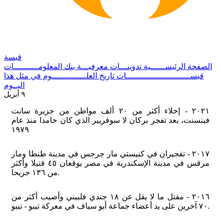
قبسة
الصفحة الرئيســــــية
تدوينـــات معرفيـــة
بنك المعلومــــــــــات
قبســــــــــــــــــــــــــات
تاريخ العلــــــــــــــوم
في مثل هذا
اليــوم
٩ أبريل
٢٠٢١ - إخلاء أكثر من ٢٠ ألف مواطن من جزيرة سانت
فينسنت، بعد تفجر بركان لا سوفريير الذي كان خامدا منذ عام
١٩٧٩
٢٠١٧ - تفجيران في كنيستي مار جرجس في مدينة طنطا ومار
مرقس في مدينة الإسكندرية في مصر يوقعان ٤٥ قتيلا وأكثر
من ١٣٦ جريحا.
٢٠١٦ - مقتل ما لا يقل عن ١٨ جندي فلبيني وأصيب أكثر من
٧٠ آخرين على يد أعضاء جماعة أبو سياف في معركة تيبو - تيبو.