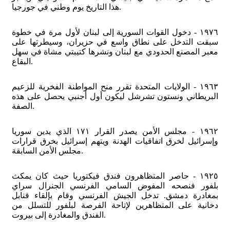
هذا التاريخ يوم وطني في جورجيا.
١٩٧٦ - دخول القوات السورية إلى لبنان لأول مرة في خطوة
سبقت التدخل على نطاق واسع في حزيران، وسيطرتها على
معبر المصنع الحدودي مع لبنان ونشرها كتيبتي مشاة في سهل
البقاع.
١٩٦٣ - الولايات المتحدة تقرر منح المواطنة الفخرية للزعيم
البريطاني ونستون تشرشل ليكون أول أجنبي يحصل على هذه
الصفة.
١٩٦٢ - مجلس الأمن يصدر القرار ١٧١ الذي يدين سوريا
وإسرائيل لخرق اتفاقيات الهدنة ويتهم إسرائيل بخرق قرارات
مجلس الأمن السابقة.
١٩٢٥ - حاصر المتظاهرون فندق فيكتوريا حيث كان يمكث
بلفور فنصحه المفوض السامي الفرنسي الجنرال سراي
بمغادرة دمشق. تدخل الجيش الفرنسي وقام بإلقاء قنابل
دخانية على المتظاهرين لإتاحة الفرصة لبلفور للتسلل من
الفندق والمغادرة إلى بيروت.