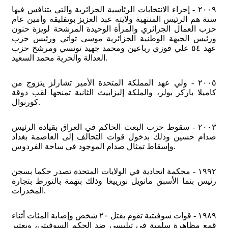
٢٠٠٩ - إجراء الانتخابات الرئاسية الجزائرية والتي يتنافس فيها
ستة هم الرئيس المنتهية ولايته عبد العزيز بوتفليقة وأمين عام
حزب العمال الجزائري والمرأة الوحيدة المرشحة لويزة حنون
ورئيس الجبهة الوطنية الجزائرية موسى تواتي ورئيس حزب
عهد ٥٤ علي فوزي رباعين ومحمد جهيد تونسي ومرشح حزب
العدالة والحرية محمد السعيد.
٢٠٠٥ - ولي عهد المملكة المتحدة الأمير تشارلز يتزوج من
كاميلا باركر بولز، والملكة إليزابيث الثانية تمنحها لقب دوقة
كورنوال.
٢٠٠٣ - سقوط حزب البعث الحاكم في العراق بقيادة الرئيس
صدام حسين وذلك بدخول قوات التحالف إلى العاصمة بغداد
وإسقاط تمثال صدام الموجود في ساحة الفردوس.
١٩٩٢ - محكمة اتحادية في الولايات المتحدة تصدر حكما بسجن
رئيس بنما الأسبق مانويل نورييغا وذلك بتهمة بالتورط بتجارة
المخدرات.
١٩٨٩ - قوات سوفيتية تقوم بقتل ٢٠ شخص وإصابة المئات أثناء
قمع مظاهرة سلمية في تبليسي ضد الحكم السوفيتي، ويعتبر