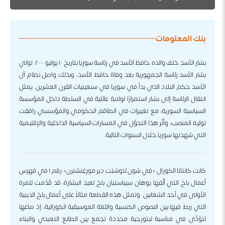
بنك المعلومات
بشار الأسد خلف والده حافظ الأسد في رئاسة سوريا بتاريخ ١٠ يوليو ٢٠٠٠. تولي
بشار الأسد رئاسة الجمهورية بعد وفاة حافظ الأسد، وبذلك واصل نظام آل
الأسد حكم البلاد الذي بدأ في سوريا في سبعينيات القرن العشرين. يمثل
انتقال الرئاسة إلى بشار استمرارًا لولاية عائلية في السلطة داخل المؤسسة
السياسية السورية، مع تغييرات في الطاقم الحكومي والمؤسسي رافقت
توليه المنصب، وأثّر هذا التحوّل في المسارات السياسية الداخلية والإقليمية
التي شهدتها سوريا خلال السنوات التالية.
كانت كانتاتا الكورال «فِي شون لاوشتِت دير مورغِنشترن» رقم ١ في فهرس
أعمال باخ التي ألّفها يوهان سيباستيان باخ لعيد البشارة، قد قُدّمت للمرة
الأولى في أحد الشعانين. وتمثل هذه القطعة مثالاً على أعمال باخ الدينية
التي ربط فيها بين النصوص الكنسية واللغة الموسيقية الكورالية، إذ صاغها
لتؤدَّى في مناسبة ليتورجية محددة تجمع بين الطابع التعبدي والبناء