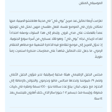
الموسيقي المتقن.
تعرّضت أربعة تماثيل عند ضريح “يوي فَي” في مدينة هانغتشو الصينية، منها
تمثالان بارزان في الموضع نفسه، لفعلٍ طقسيّ مهين تمثل في تلويثها
عمداً بالفضلات على مدى قرون. ويُنظر إلى هذا السلوك بوصفه امتداداً
لعداء تاريخي تجاه “يوي فَي”، وهو قائد عسكري من أسرة سونغ الجنوبية،
إذ تحوّل الضريح إلى موضعٍ تتقاطع فيه الذاكرة الشعبية مع مظاهر الانتقام
الرمزي، ما جعل تلك التماثيل شاهداً على ممارسات متكررة استمرت زمناً
طويلاً.
مجلس الجليل الإقليمي هيئة محلية إسرائيلية تدير شؤون الجليل الأعلى
وتضم ٢٩ كيبوتسًا وتحدها مجالس مافو وحرمون والجولان بالإضافة إلى
الحدود مع جنوب لبنان؛ يبلغ عدد سكانه نحو ١٥٥٠٠ نسمة ومقره في كريات
شمونة، ورئيسه منذ ديسمبر ٢٠١٢ جيورا سالز الذي خلف أهارون فلينتسي بعد
١٤ سنة.