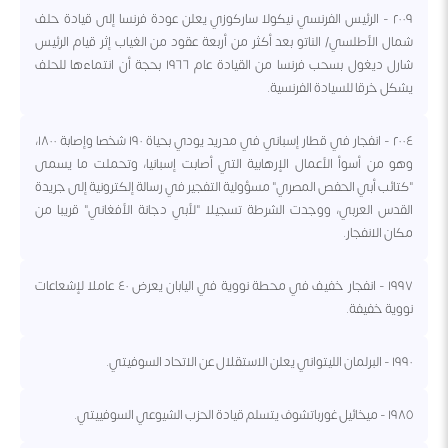
٢٠٠٩ - الرئيس الفرنسي نيكولا ساركوزي يعلن عودة فرنسا إلى قيادة حلف
شمال الأطلسي/ الناتو بعد أكثر من أربعة عقود من الغياب إثر قيام الرئيس
شارل ديغول بسحب فرنسا من القيادة عام ١٩٦٦ بحجة أن انتماءها للحلف
يشكل خرقا للسيادة الفرنسية.
٢٠٠٤ - انفجار في قطار إسباني في مدريد يودي بحياة ١٩٠ شخصا وإصابة ١٨٠٠،
وهو من أسوأ الأعمال الإرهابية التي أصابت إسبانيا، وتحملت ما يسمى
"كتائب أبي الحفص المصري" مسؤولية التفجير في رسالة إلكترونية إلى جريدة
القدس العربي، ووجدت الشرطة تسجيلا "لأبي دجانة الأفغاني" قريبا من
مكان الانفجار.
١٩٩٧ - انفجار خفيف في محطة نووية في اليابان يعرض ٤٠ عاملا لإشعاعات
نووية خفيفة.
١٩٩٠ - البرلمان الليتواني يعلن الاستقلال عن الاتحاد السوفيتي.
١٩٨٥ - ميخائيل غورباتشوف يتسلم قيادة الحزب الشيوعي السوفييتي.