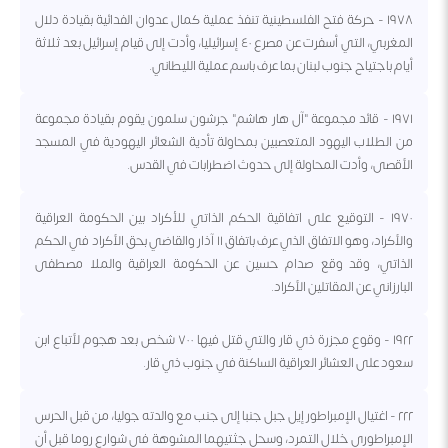
١٩٧٨ - حركة فتح الفلسطينية تنفذ عملية كمال عدوان الفدائية بقيادة دلال
المغربي، التي أسفرت عن مصرع ٤٠ إسرائيليا، وأدت إلى قيام إسرائيل بعد ثلاثة
أيام باجتياح جنوب لبنان بما عرف باسم عملية الليطاني.
١٩٧١ - قائد مجموعة "آل هار هاشم" جرشون سلمون يقوم بقيادة مجموعة
من الطلاب اليهود المتعصبين بمحاولة تأدية الشعائر اليهودية في المسجد
الأقصى، وأدت المحاولة إلى حدوث اضطرابات في القدس.
١٩٧٠ - التوقيع على اتفاقية الحكم الذاتي للأكراد بين الحكومة العراقية
والأكراد، وهو الاتفاق الذي عرف باتفاق ١١ آذار والقاضي بحق الأكراد في الحكم
الذاتي، وقد وقع صدام حسين عن الحكومة العراقية والملا مصطفى
البارزاني عن المقاتلين الأكراد.
١٩٢٢ - وقوع مجزرة ذي قار والتي قتل فيها ٧٠٠ شخص بعد هجوم لأتباع ابن
سعود على العشائر العراقية الساكنة في جنوب ذي قار.
٢٢٢ - اغتيال الإمبراطور إيل جبل جنبا إلى جنب مع والدته جوليا، من قبل الحرس
الإمبراطوري خلال التمرد، وسحل جثتيهما المشوهة في شوارع روما قبل أن