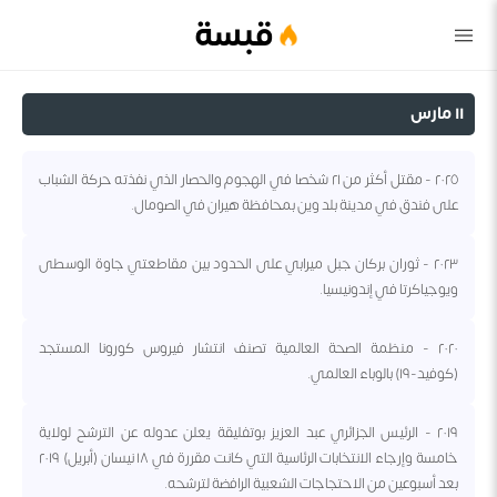
قبسة
١١ مارس
٢٠٢٥ - مقتل أكثر من ٢١ شخصا في الهجوم والحصار الذي نفذته حركة الشباب
على فندق في مدينة بلد وين بمحافظة هيران في الصومال.
٢٠٢٣ - ثوران بركان جبل ميرابي على الحدود بين مقاطعتي جاوة الوسطى
ويوجياكرتا في إندونيسيا.
٢٠٢٠ - منظمة الصحة العالمية تصنف انتشار فيروس كورونا المستجد
(كوفيد-١٩) بالوباء العالمي.
٢٠١٩ - الرئيس الجزائري عبد العزيز بوتفليقة يعلن عدوله عن الترشح لولاية
خامسة وإرجاء الانتخابات الرئاسية التي كانت مقررة في ١٨ نيسان (أبريل) ٢٠١٩
بعد أسبوعين من الاحتجاجات الشعبية الرافضة لترشحه.