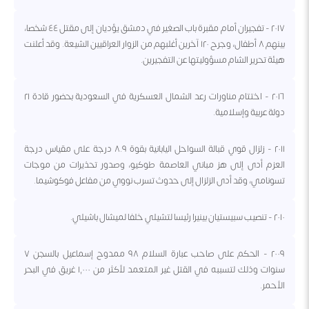
٢٠١٧ - تفجيران أمام مقبرة باب الصغير في دمشق يؤديان إلى مقتل ٤٤ شخصا،
بينهم ٨ أطفال، وجرح ١٢٠ آخرين أغلبهم من الزوار العراقيين الشيعة. وقد أعلنت
هيئة تحرير الشام مسؤوليتها عن التفجيرين.
٢٠١٦ - اختتام مناورات رعد الشمال العسكرية في السعودية بحضور قادة ٢١
دولة عربية وإسلامية.
٢٠١١ - زلزال قوي قبالة السواحل اليابانية بقوة ٨.٩ درجة على مقياس درجة
العزم أدى إلى هز مباني العاصمة طوكيو، وصدور تحذيرات من موجات
تسونامي، وقد أدى الزلزال إلى حدوث تسرب نووي من مفاعل فوكوشيما.
٢٠١٠ - تنصيب سبيستيان بينيرا رئيسا لتشيلي خلفا لميشال باشيلي.
٢٠٠٩ - الحكم على صاحب عبارة السلام ٩٨ ممدوح إسماعيل بالسجن ٧
سنوات وذلك لتسببه في القتل غير المتعمد لأكثر من ١,٠٠٠ غريق في البحر
الأحمر.