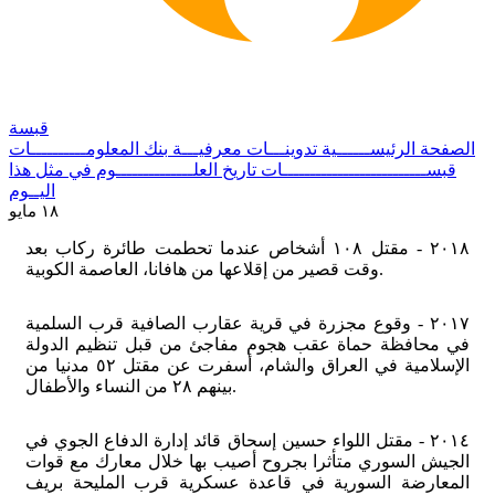
قبسة
الصفحة الرئيســــــية
تدوينـــات معرفيـــة
بنك المعلومــــــــــات
قبســــــــــــــــــــــــــات
تاريخ العلــــــــــــــوم
في مثل هذا
اليــوم
١٨ مايو
٢٠١٨ - مقتل ١٠٨ أشخاص عندما تحطمت طائرة ركاب بعد
وقت قصير من إقلاعها من هافانا، العاصمة الكوبية.
٢٠١٧ - وقوع مجزرة في قرية عقارب الصافية قرب السلمية
في محافظة حماة عقب هجوم مفاجئ من قبل تنظيم الدولة
الإسلامية في العراق والشام، أسفرت عن مقتل ٥٢ مدنيا من
بينهم ٢٨ من النساء والأطفال.
٢٠١٤ - مقتل اللواء حسين إسحاق قائد إدارة الدفاع الجوي في
الجيش السوري متأثرا بجروح أصيب بها خلال معارك مع قوات
المعارضة السورية في قاعدة عسكرية قرب المليحة بريف