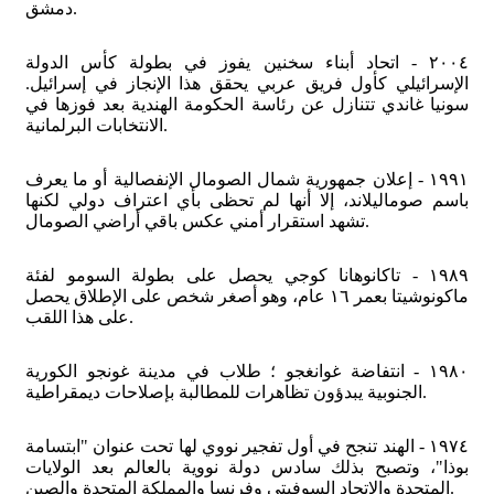
دمشق.
٢٠٠٤ - اتحاد أبناء سخنين يفوز في بطولة كأس الدولة
الإسرائيلي كأول فريق عربي يحقق هذا الإنجاز في إسرائيل.
سونيا غاندي تتنازل عن رئاسة الحكومة الهندية بعد فوزها في
الانتخابات البرلمانية.
١٩٩١ - إعلان جمهورية شمال الصومال الإنفصالية أو ما يعرف
باسم صوماليلاند، إلا أنها لم تحظى بأي اعتراف دولي لكنها
تشهد استقرار أمني عكس باقي أراضي الصومال.
١٩٨٩ - تاكانوهانا كوجي يحصل على بطولة السومو لفئة
ماكونوشيتا بعمر ١٦ عام، وهو أصغر شخص على الإطلاق يحصل
على هذا اللقب.
١٩٨٠ - انتفاضة غوانغجو ؛ طلاب في مدينة غونجو الكورية
الجنوبية يبدؤون تظاهرات للمطالبة بإصلاحات ديمقراطية.
١٩٧٤ - الهند تنجح في أول تفجير نووي لها تحت عنوان "ابتسامة
بوذا"، وتصبح بذلك سادس دولة نووية بالعالم بعد الولايات
المتحدة والاتحاد السوفيتي وفرنسا والمملكة المتحدة والصين.