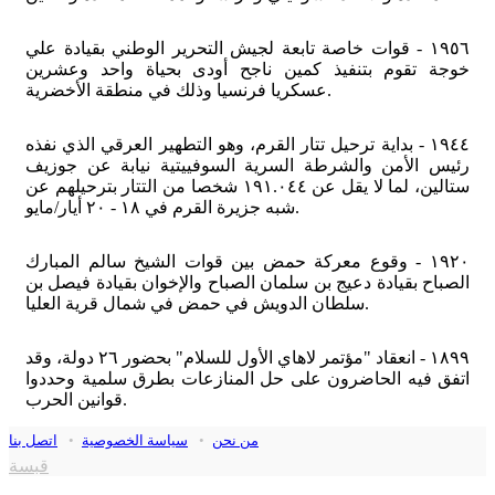
١٩٥٦ - قوات خاصة تابعة لجيش التحرير الوطني بقيادة علي
خوجة تقوم بتنفيذ كمين ناجح أودى بحياة واحد وعشرين
عسكريا فرنسيا وذلك في منطقة الأخضرية.
١٩٤٤ - بداية ترحيل تتار القرم، وهو التطهير العرقي الذي نفذه
رئيس الأمن والشرطة السرية السوفييتية نيابة عن جوزيف
ستالين، لما لا يقل عن ١٩١.٠٤٤ شخصا من التتار بترحيلهم عن
شبه جزيرة القرم في ١٨ - ٢٠ أيار/مايو.
١٩٢٠ - وقوع معركة حمض بين قوات الشيخ سالم المبارك
الصباح بقيادة دعيج بن سلمان الصباح والإخوان بقيادة فيصل بن
سلطان الدويش في حمض في شمال قرية العليا.
١٨٩٩ - انعقاد "مؤتمر لاهاي الأول للسلام" بحضور ٢٦ دولة، وقد
اتفق فيه الحاضرون على حل المنازعات بطرق سلمية وحددوا
قوانين الحرب.
من نحن
•
سياسة الخصوصية
•
اتصل بنا
قبسة