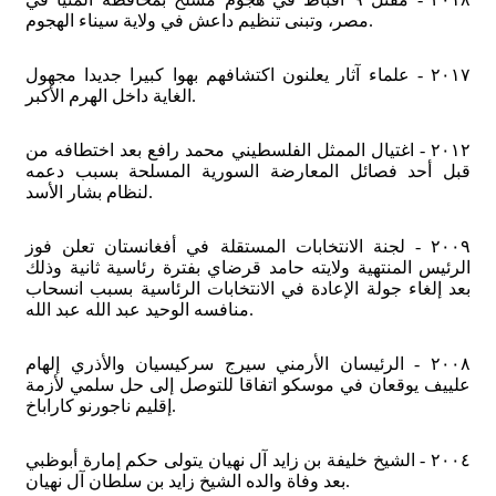
مصر، وتبنى تنظيم داعش في ولاية سيناء الهجوم.
٢٠١٧ - علماء آثار يعلنون اكتشافهم بهوا كبيرا جديدا مجهول
الغاية داخل الهرم الأكبر.
٢٠١٢ - اغتيال الممثل الفلسطيني محمد رافع بعد اختطافه من
قبل أحد فصائل المعارضة السورية المسلحة بسبب دعمه
لنظام بشار الأسد.
٢٠٠٩ - لجنة الانتخابات المستقلة في أفغانستان تعلن فوز
الرئيس المنتهية ولايته حامد قرضاي بفترة رئاسية ثانية وذلك
بعد إلغاء جولة الإعادة في الانتخابات الرئاسية بسبب انسحاب
منافسه الوحيد عبد الله عبد الله.
٢٠٠٨ - الرئيسان الأرمني سيرج سركيسيان والأذري إلهام
علييف يوقعان في موسكو اتفاقا للتوصل إلى حل سلمي لأزمة
إقليم ناجورنو كاراباخ.
٢٠٠٤ - الشيخ خليفة بن زايد آل نهيان يتولى حكم إمارة أبوظبي
بعد وفاة والده الشيخ زايد بن سلطان آل نهيان.