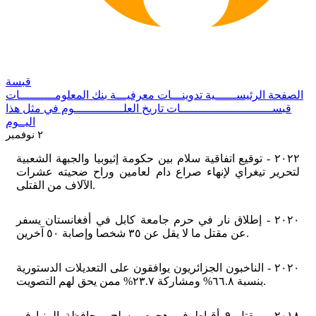
قبسة
الصفحة الرئيســــــية
تدوينـــات معرفيـــة
بنك المعلومــــــــــات
قبســــــــــــــــــــــــــات
تاريخ العلــــــــــــــوم
في مثل هذا
اليــوم
٢ نوفمبر
٢٠٢٢ - توقيع اتفاقية سلام بين حكومة إثيوبيا والجبهة الشعبية
لتحرير تيغراي لإنهاء صراع دام لعامين وراح ضحيته عشرات
الآلاف من القتلى.
٢٠٢٠ - إطلاق نار في حرم جامعة كابل في أفغانستان يسفر
عن مقتل ما لا يقل عن ٣٥ شخصا وإصابة ٥٠ آخرين.
٢٠٢٠ - الناخبون الجزائريون يوافقون على التعديلات الدستورية
بنسبة ٦٦.٨% ومشاركة ٢٣.٧% ممن يحق لهم التصويت.
٢٠١٨ - مقتل ٩ أقباط في هجوم مسلح بمحافظة المنيا في