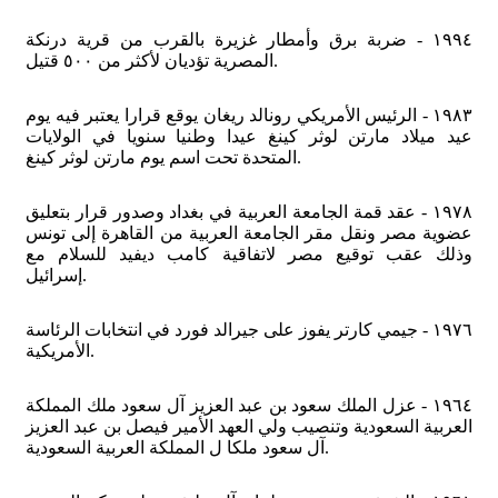
١٩٩٤ - ضربة برق وأمطار غزيرة بالقرب من قرية درنكة
المصرية تؤديان لأكثر من ٥٠٠ قتيل.
١٩٨٣ - الرئيس الأمريكي رونالد ريغان يوقع قرارا يعتبر فيه يوم
عيد ميلاد مارتن لوثر كينغ عيدا وطنيا سنويا في الولايات
المتحدة تحت اسم يوم مارتن لوثر كينغ.
١٩٧٨ - عقد قمة الجامعة العربية في بغداد وصدور قرار بتعليق
عضوية مصر ونقل مقر الجامعة العربية من القاهرة إلى تونس
وذلك عقب توقيع مصر لاتفاقية كامب ديفيد للسلام مع
إسرائيل.
١٩٧٦ - جيمي كارتر يفوز على جيرالد فورد في انتخابات الرئاسة
الأمريكية.
١٩٦٤ - عزل الملك سعود بن عبد العزيز آل سعود ملك المملكة
العربية السعودية وتنصيب ولي العهد الأمير فيصل بن عبد العزيز
آل سعود ملكا ل المملكة العربية السعودية.