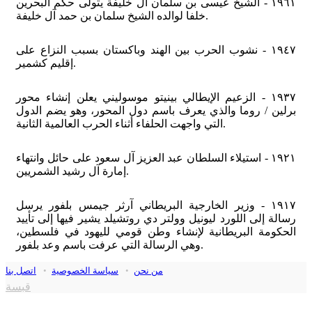
١٩٦١ - الشيخ عيسى بن سلمان آل خليفة يتولى حكم البحرين
خلفا لوالده الشيخ سلمان بن حمد آل خليفة.
١٩٤٧ - نشوب الحرب بين الهند وباكستان بسبب النزاع على
إقليم كشمير.
١٩٣٧ - الزعيم الإيطالي بينيتو موسوليني يعلن إنشاء محور
برلين / روما والذي يعرف باسم دول المحور، وهو يضم الدول
التي واجهت الحلفاء أثناء الحرب العالمية الثانية.
١٩٢١ - استيلاء السلطان عبد العزيز آل سعود على حائل وانتهاء
إمارة آل رشيد الشمريين.
١٩١٧ - وزير الخارجية البريطاني آرثر جيمس بلفور يرسل
رسالة إلى اللورد ليونيل وولتر دي روتشيلد يشير فيها إلى تأييد
الحكومة البريطانية لإنشاء وطن قومي لليهود في فلسطين،
وهي الرسالة التي عرفت باسم وعد بلفور.
من نحن
•
سياسة الخصوصية
•
اتصل بنا
قبسة