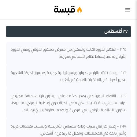
قبسة
٢٧ أغسطس
٢٠٢٥ - افتتاح الدورة الثانية والستين من معرض دمشق الدولي وهي الدورة
الأولى له بعد إسقاط نظام الأسد في سورية.
٢٠٢٢ - إعادة انتخاب الرئيس جواو لورنسو لولاية جديدة بعد فوز الحركة الشعبية
لتحرير أنغولا في الانتخابات العامة في أنغولا.
٢٠٢٠ - القضاء النيوزيلندي يصدر حكمه على برينتون تارانت، منفذ مجزرتي
كرايستشيرش سنة ٢٠١٩، بالسجن مدى الحياة دون إمكانية الإفراج المشروط،
لتكون تلك المرة الأولى التي تفرض فيها هذه العقوبة بتاريخ نيوزيلندا.
٢٠١٧ - إعصار هارڤي يضرب ولاية تكساس الأمريكية ويتسبب بفيضانات غزيرة
وأضرار بالغة في الممتلكات، ومقتل ما يزيد عن ٣ أشخاص.