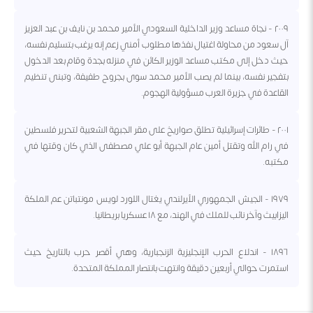
٢٠٠٩ - نجاة مساعد وزير الداخلية السعودي الأمير محمد بن نايف بن عبد العزيز
آل سعود من محاولة اغتيال نفذها مطلوب أمني زعم إنه يرغب بتسليم نفسه،
حيث دخل إلى مكتب مساعد الوزير الكائن في منزله بجدة وقام بعد الدخول
بتفجير نفسه، بينما لم يصب الأمير محمد سوى بجروح طفيفة، وتبنى تنظيم
القاعدة في جزيرة العرب مسؤولية الهجوم.
٢٠٠١ - طائرات إسرائيلية تطلق صواريخ على مقر الجبهة الشعبية لتحرير فلسطين
في رام الله وتقتل أمين عام الجبهة أبو علي مصطفى الذي كان وقتها في
مكتبه.
١٩٧٩ - الجيش الجمهوري الأيرلندي يغتال اللورد لويس مونتباتن عم الملكة
اليزابيث وآخر نائب للملك في الهند، مع ١٨ عسكريا بريطانيا.
١٨٩٦ - اندلاع الحرب الإنجليزية الزنجبارية، وهي أقصر حرب بالتاريخ حيث
استمرت حوالي أربعين دقيقة وانتهت بانتصار المملكة المتحدة.