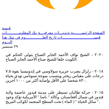
قبسة
الصفحة الرئيســــــية
تدوينـــات معرفيـــة
بنك المعلومــــــــــات
قبســــــــــــــــــــــــــات
تاريخ العلــــــــــــــوم
في مثل هذا
اليــوم
٢٩ سبتمبر
٢٠٢٠ - الشيخ نواف الأحمد الجابر الصباح يتولى الحكم في
الكويت خلفا للشيخ صباح الأحمد الجابر الصباح.
٢٠١٨ - زلزال يضرب جزيرة سولاوسي في إندونيسيا بقوة ٧.٥
درجات على مقياس ريختر ويتسبب بموجة تسونامي تودي بحياة
٨٣٠ شخصا على الأقل وإصابة أكثر من ١٠٠٠ آخرين.
٢٠١٥ - حركة طالبان تسيطر على مدينة قندوز عاصمة ولاية
قندوز في شمال أفغانستان. وكالة " ناسا " الأمريكية تؤكد وجود
" سائل الحياة " ( الماء ) تحت السطح المتجمد لكوكب المريخ.