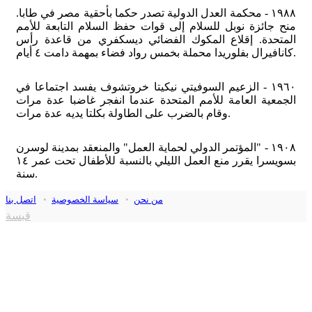
١٩٨٨ - محكمة العدل الدولية تصدر حكما بأحقية مصر في طابا.
منح جائزة نوبل للسلام إلى قوات حفظ السلام التابعة للأمم
المتحدة. إقلاع المكوك الفضائي ديسكفري من قاعدة رأس
كانافيرال بفلوريدا محملة بخمس رواد فضاء بمهمة دامت ٤ أيام.
١٩٦٠ - الزعيم السوفيتي نيكيتا خروتشوف يفسد اجتماعا في
الجمعية العامة للأمم المتحدة عندما انفجر غاضبا عدة مرات
وقام بالضرب على الطاولة بكلتا يديه عدة مرات.
١٩٠٨ - "المؤتمر الدولي لحماية العمل" والمنعقد بمدينة لوسرن
بسويسرا يقرر منع العمل الليلي بالنسبة للأطفال تحت عمر ١٤
سنة.
من نحن
•
سياسة الخصوصية
•
اتصل بنا
قبسة