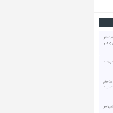
رقية في
ان وبعض
احل اليونانية وعلى متنها
ركة فتح
تشكيلها
نعها من