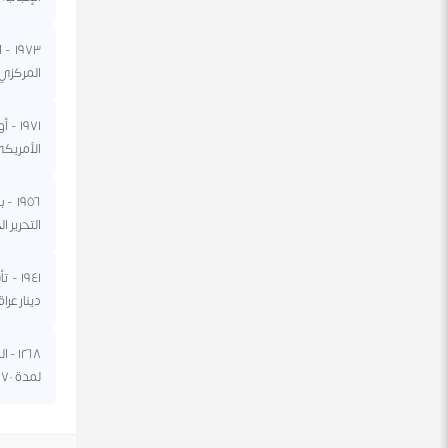
٩٧٣
المركزي
١٩٧١
الأمريكي
١٩٥٦
التحرير ال
دينار عرا
١٢٦٨
لمدة ١٧٠ سنة.