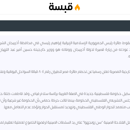
قبسة
 - سقوط طائرة رئيس الجمهورية الإسلامية الإيرانية إبراهيم رئيسي في محافظة أذربيجان الش
د عودته من زيارة قصيرة لدولة أذربيجان ووفاته هو ووزير خارجيته حسين أمير عبد اللهي
.
٢٠١٦ - الخارجية المصرية تعلن رسميا عن تحطم طائرة مصر للطيران رقم ٨٠٤ قبالة السو
 - تشكيل حكومة فلسطينية جديدة في الضفة الغربية برئاسة سلام فياض، وقد قاطعت كتلة ح
س التشريعي الفلسطيني الحكومة، بينما قالت حركة حماس بأن الحكومة غير شرعية وأن 
ب متعمد للحوار الوطني الفلسطيني وتهديد لمستقبل الحوار وتؤكد عدم التعامل معها.
- مقتل الفلاحة الصينية "سن زونجهوا" على يد السلطات الصينية لرفضها الخضوع لعملية تعقيم لم