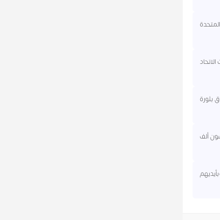
المتحدة
الاتحاد
اق بثورة
فوع قدره خمسون ألف
 بأيديهم