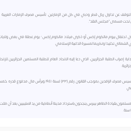
١ - التوقف عن تداول ريال قطر ودبي في كل من الإمارتين. تأسيس مصرف الإمارات العربية 
 تحت مسمى "مجلس النقد".
 - أول احتفال بيوم مالكوم إكس أو ذكرى ميلاد مالكوم إكس ؛ يوم عطلة في بعض ولايات 
 الشمالي تخليدا وتكريما لمسيرة الداعية الإسلامي.
 - بداية إضراب الطلبة الجزائريين، الذي دعا إليه الاتحاد العام للطلبة المسلمين الجزائريين للإتح
جزائرية.
١٩٤١ - تأسيس مصرف الرافدين بموجب القانون رقم (٣٣) لسنة ١٩٤١ وبرأس مال مد
قي
 - المسلمون بقيادة الظاهر بيبرس ينجحون باسترداد مدينة أنطاكية من يد الصليبيين بعد أن ظلت